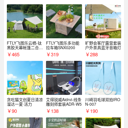
FTLY飞图乐云栖-钛
FTLY飞图乐多功能
旷野会客厅露营套装
黑胶天幕帐篷二合一
拉车箱SNX0200
户外茶具蓝牙音箱灯
TMTZ0201
￥
465
￥
319
￥
288
贪吃猫文创夏日清凉
艾得锐威Aidrvi-线条
川崎羽毛球双拍IRO
溜达一夏·活力
雕刻师套装ADR-W5
N-007
￥
90
￥
138
￥
190