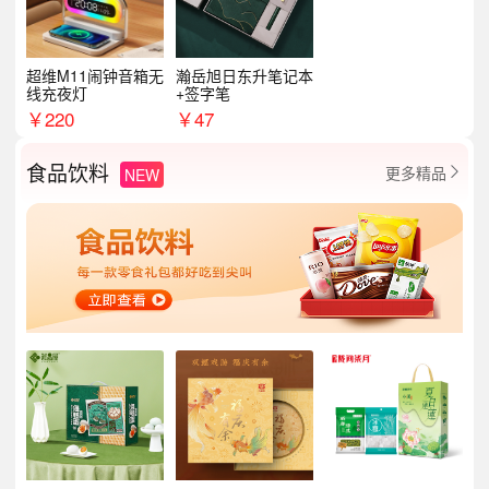
超维M11闹钟音箱无
瀚岳旭日东升笔记本
线充夜灯
+签字笔
￥
220
￥
47
食品饮料
更多精品
NEW
