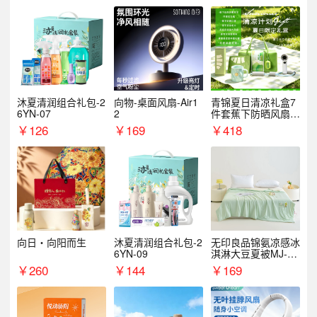
沐夏清润组合礼包-2
向物-桌面风扇-Air1
青锦夏日清凉礼盒7
6YN-07
2
件套蕉下防晒风扇员
工福利端午伴手礼企
￥
126
￥
169
￥
418
业定制
向日・向阳而生
沐夏清润组合礼包-2
无印良品锦氨凉感冰
6YN-09
淇淋大豆夏被MJ-B2
025-0193
￥
260
￥
144
￥
169