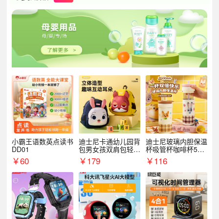
小霸王语数英点读书
迪士尼卡通幼儿园背
迪士尼玻璃内胆保温
DD01
包男女孩双肩包轻便
杯吸管杯咖啡杯530
可爱小背包B20107
MLH15135
￥
60
￥
179
￥
116