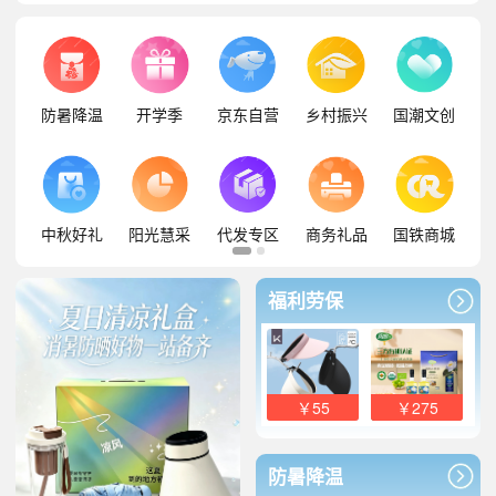
防暑降温
开学季
京东自营
乡村振兴
国潮文创
中秋好礼
阳光慧采
代发专区
商务礼品
国铁商城
福利劳保
￥55
￥275
防暑降温