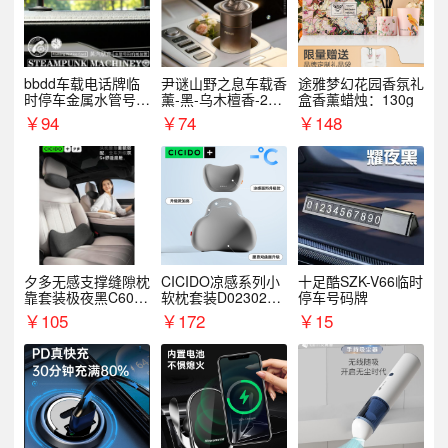
bbdd车载电话牌临
尹谜山野之息车载香
途雅梦幻花园香氛礼
时停车金属水管号码
薰-黑-乌木檀香-200
盒香薰蜡烛：130g
牌可隐藏创意趣味
g
￥
94
￥
74
￥
148
夕多无感支撑缝隙枕
CICIDO凉感系列小
十足酷SZK-V66临时
靠套装极夜黑C6003
软枕套装D023021+
停车号码牌
+C6004
D033031
￥
105
￥
172
￥
15