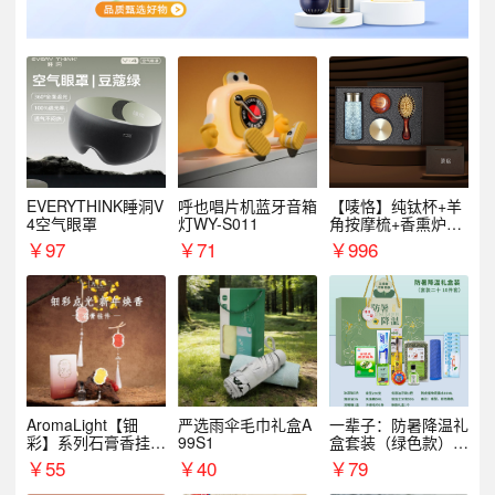
EVERYTHINK睡洞V
呼也唱片机蓝牙音箱
【唛恪】纯钛杯+羊
4空气眼罩
灯WY-S011
角按摩梳+香熏炉
+气垫梳
￥
97
￥
71
￥
996
AromaLight【钿
严选雨伞毛巾礼盒A
一辈子：防暑降温礼
彩】系列石膏香挂
99S1
盒套装（绿色款）支
（代发香味随机）
持自由搭配
￥
55
￥
40
￥
79