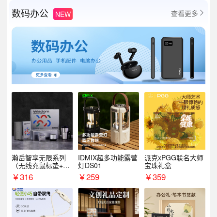
数码办公
查看更多
NEW

瀚岳智享无限系列
IDMIX超多功能露营
派克xPGG联名大师
（无线充鼠标垫+飞
灯DS01
宝珠礼盒
利浦音响+乐扣咖啡
￥
316
￥
259
￥
359
杯）