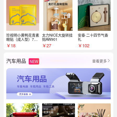
珍视明小黄鸭花青素
太力NICE大旋转挂
安泰·二十四节气香
眼贴（成人型）7对/
钩AW901
礼
盒
￥
18
￥
27
￥
102
汽车用品
查看更多
NEW
