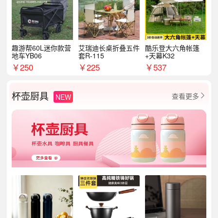
趣游帮60L迷你款营
艾瑞迪长桌折叠五件
酷乐登大六角帐篷
地车YB06
套R-115
+天幕K32
￥
250
￥
225
￥
537
杯壶厨具
查看更多
NEW
