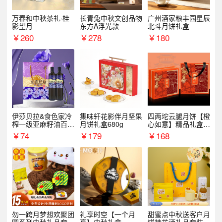
万春和中秋茶礼·桂
长青兔中秋文创品物
广州酒家粮丰园星辰
影望月
东方A浮光款
北斗月饼礼盒
￥
260
￥
278
￥
180
伊莎贝拉&食色家冷
集味轩花影伴月坚果
四两坨云腿月饼【橙
榨一级亚麻籽油百紫
月饼礼盒680g
心如意】精品礼盒4
千红500ml*2礼盒
50g/盒
￥
74
￥
179
￥
168
勿一跨月梦想欢聚团
礼享时空【一个月
甜蜜点中秋送客户月