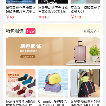
纽曼车载充电器车充
纽曼电动感应无线充
艾青春手持吸车载尘
超级快充汽车C39提
车载支架V003升级
器AI-C01
手拉环
￥
49
￥
118
￥
118
箱包服饰
查看更多
NEW

恒源祥羊毛毛圈加厚
Champion多巴胺色
又见美物初遇系列多
袜男女款6双装HYX
系洗漱包GJDK19R
功能旅行包EB1119