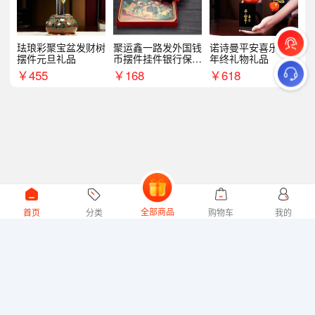
珐琅彩聚宝盆发财树
聚运鑫一路发外国钱
诺诗曼平安喜乐摆件
摆件元旦礼品
币摆件挂件银行保险
年终礼物礼品
商务礼
￥
455
￥
168
￥
618
全部商品
首页
分类
购物车
我的
微礼网技术支持