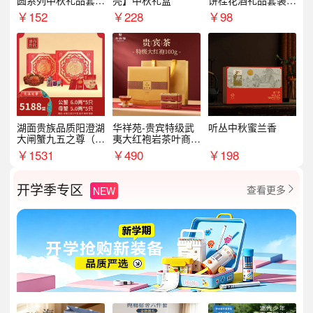
圆系列中秋礼品套装
亮】中秋礼盒
饼桂花酒礼品套装D
企业送客户商务伴手
AL1377
￥
152
￥
228
￥
98
礼
湖面贵族品质阳澄湖
华祥苑-贵宾特级武
听丛中秋蜜兰香
大闸蟹九五之尊（卡
夷大红袍岩茶叶商务
券）5188型
礼盒中秋节送长辈1
￥
1531
￥
490
￥
198
00g
开学季专区
查看更多
NEW
