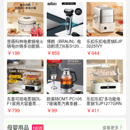
思薇科林电煮锅电火
博朗（BRAUN）电
乐扣乐扣电蒸锅EJP
锅电炒锅多功能锅电
动剃须刀6系S1200
3225IVY
热锅泡面小电锅
S
￥
198
￥
859
￥
644
东菱可视电蒸锅DL-
欧美特OMT-PC105
乐扣乐扣*多功能电
F1家用大容量蒸炖
7玻璃蒸汽煮茶器黑
蒸锅*EJP1277GRN
锅
茶泡茶具茶壶花茶壶
￥
799
￥
99
￥
411
母婴用品
查看更多
NEW
