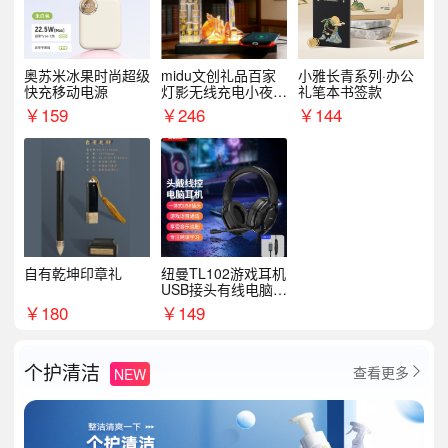
奥苏米冰果时尚超级
midu文创礼品百家
小雅长青系列·办公
快充移动电源
灯影无线充电小夜灯
礼笔本书签款
纪念礼品定制
￥
159
￥
246
￥
144
自有乾坤印章礼
纽曼TL102游戏耳机
USB接头有线电脑耳
机耳麦
￥
180
￥
149
个护清洁
查看更多
NEW
