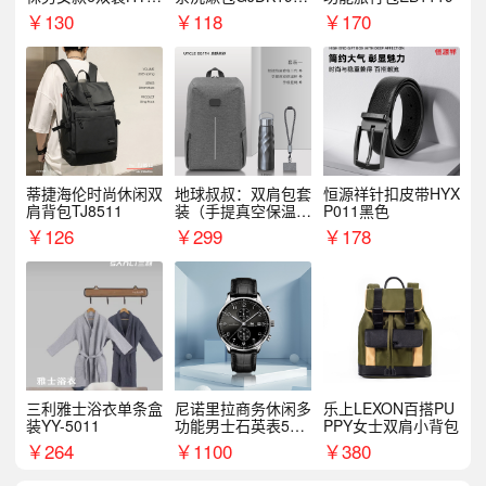
068WZ
1
￥
130
￥
118
￥
170
蒂捷海伦时尚休闲双
地球叔叔：双肩包套
恒源祥针扣皮带HYX
肩背包TJ8511
装（手提真空保温杯
P011黑色
+手机挂绳）
￥
126
￥
299
￥
178
三利雅士浴衣单条盒
尼诺里拉商务休闲多
乐上LEXON百搭PU
装YY-5011
功能男士石英表510
PPY女士双肩小背包
05
￥
264
￥
1100
￥
380