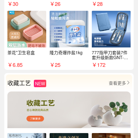
￥
30
￥
26
￥
28
茶花*卫生皂盒
隆力奇爆炸盐1kg
777指甲刀套装7件
套升级新款GNT-PM
072
￥
6.85
￥
25
￥
172
收藏工艺
查看更多
NEW
