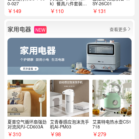
0-027
k）餐具八件套装HC
SY-26C01
T6007
￥
149
￥
110
￥
131
家用电器
查看更多
NEW

夏普空气循环扇强劲
艾青春感应泡沫洗手
艾美特电热水壶CS1
对流风PJ-CD603A
机AI-PM03
718
￥
310
￥
98
￥
279