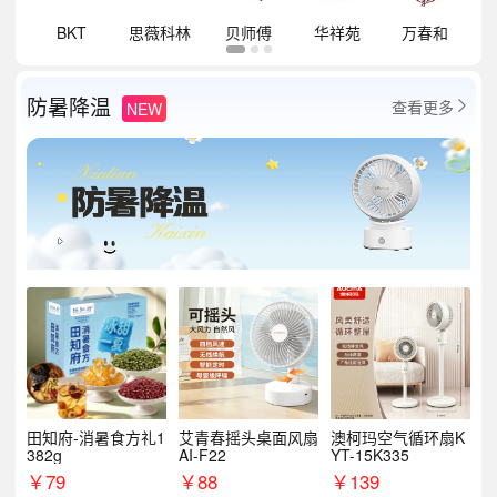
祥
BKT
思薇科林
贝师傅
华祥苑
万春和
防暑降温
查看更多
NEW

田知府-消暑食方礼1
艾青春摇头桌面风扇
澳柯玛空气循环扇K
382g
AI-F22
YT-15K335
￥
79
￥
88
￥
139