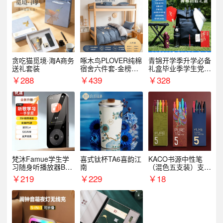
贪吃猫觅境·海A商务
啄木鸟PLOVER纯棉
青锦开学季升学必备
送礼套装
宿舍六件套-金榜题
礼盒毕业季学生党户
名
外出行备考装备礼品
￥
288
￥
439
￥
328
梵沐Famue学生学
喜式钛杯TA6喜韵江
KACO书源中性笔
习随身听播放器BL1
南
（混色五支装）支持
5（64G）
logo定制
￥
219
￥
229
￥
18