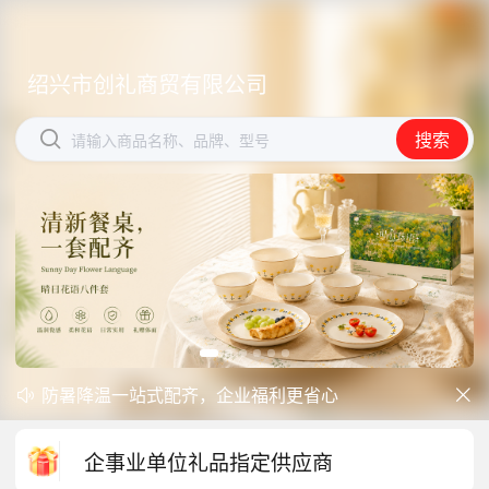
绍兴市创礼商贸有限公司
绍兴市创礼商贸有限公司


搜索
搜索
请输入商品名称、品牌、型号
请输入商品名称、品牌、型号
防暑降温一站式配齐，企业福利更省心
开学季礼品专区现已正式上线！


中秋礼品专区上线｜臻选团圆好礼
企事业单位礼品指定供应商