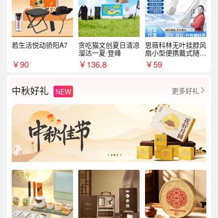
若生活悦动骄阳A7
贪吃猫文创夏日清凉
思薇科林无叶挂脖风
溜达一夏·登峰
扇小型便携戴式随身
挂脖子降温神器
￥
90
￥
136.8
￥
59
中秋好礼
更多好礼
NEW
