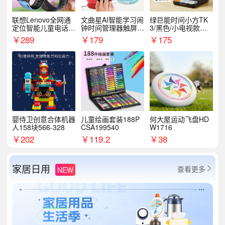
联想Lenovo全网通
文曲星AI智能学习闹
绿巨能时间小方TK
定位智能儿童电话手
钟时间管理器触屏N
3/黑色/小电视款【T
表A1
1pro
K3】
￥
289
￥
179
￥
175
婴侍卫创意合体机器
儿童绘画套装188P
何大屋运动飞盘HD
人158块566-328
CSA199540
W1716
￥
202
￥
119.2
￥
38
家居日用
查看更多
NEW
