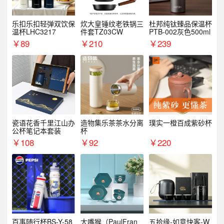
乐扣乐扣轻弹双饮保
炊大皇锤纹老铁锅三
杜邦纯钛臻品保温杯
温杯LHC3217
件套TZ03CW
PTB-002灰色500ml
￥
89
￥
210
￥
239
瓷语花香千里江山办
造物集乐茶茶水分离
璞实一橙百成紫砂杯
公杯笔记本套装
杯
￥
108
￥
92
￥
220
百事随行杯BS-Y-58
大嘴猴（PaulFran
五拾缘-如意快客-W