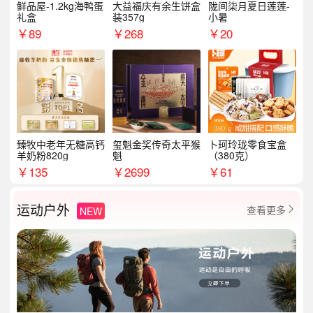
鲜品屋-1.2kg海鸭蛋
大益福庆有余生饼盒
陇间柒月夏日莲莲-
礼盒
装357g
小暑
￥
89
￥
268
￥
20
臻牧中老年无糖高钙
玺魁金奖传奇太平猴
卜珂玲珑零食宝盒
羊奶粉820g
魁
（380克）
￥
135
￥
2699
￥
61
运动户外
查看更多
NEW
