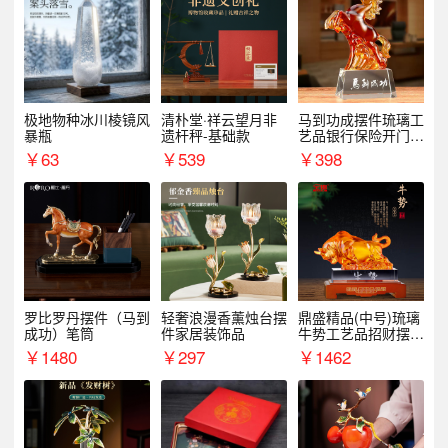
极地物种冰川棱镜风
清朴堂·祥云望月非
马到功成摆件琉璃工
暴瓶
遗杆秤-基础款
艺品银行保险开门红
周年庆典伴手礼表彰
￥
63
￥
539
￥
398
礼品
罗比罗丹摆件（马到
轻奢浪漫香薰烛台摆
鼎盛精品(中号)琉璃
成功）笔筒
件家居装饰品
牛势工艺品招财摆件
银行企业商务上市礼
￥
1480
￥
297
￥
1462
品