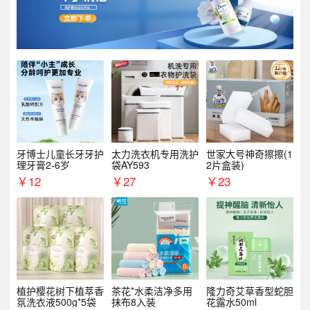
牙博士儿童长牙牙护
太力洗衣机专用洗护
世家大号神奇擦擦(1
理牙膏2-6岁
袋AY593
2片盒装)
￥
12
￥
27
￥
23
植护樱花树下植萃香
茶花*水柔洁净多用
隆力奇艾草香型蛇胆
氛洗衣液500g*5袋
抹布8入装
花露水50ml