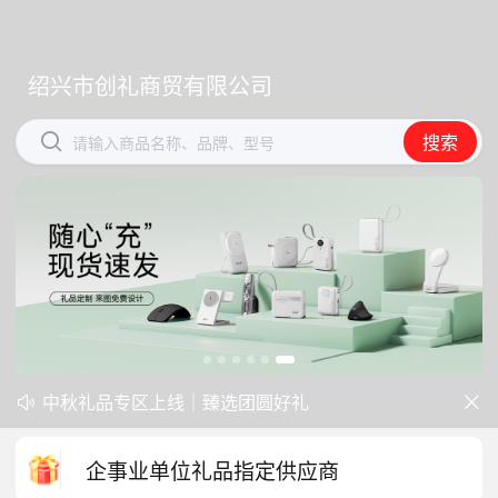
绍兴市创礼商贸有限公司
绍兴市创礼商贸有限公司


搜索
搜索
请输入商品名称、品牌、型号
请输入商品名称、品牌、型号
开学季礼品专区现已正式上线！
中秋礼品专区上线｜臻选团圆好礼


防暑降温一站式配齐，企业福利更省心
企事业单位礼品指定供应商