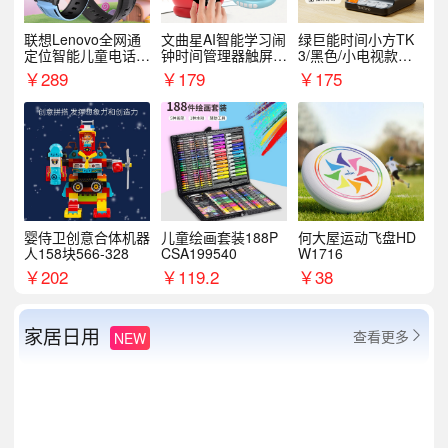
联想Lenovo全网通
文曲星AI智能学习闹
绿巨能时间小方TK
定位智能儿童电话手
钟时间管理器触屏N
3/黑色/小电视款【T
表A1
1pro
K3】
￥
289
￥
179
￥
175
婴侍卫创意合体机器
儿童绘画套装188P
何大屋运动飞盘HD
人158块566-328
CSA199540
W1716
￥
202
￥
119.2
￥
38
家居日用
查看更多
NEW
