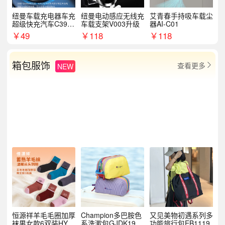
纽曼车载充电器车充
纽曼电动感应无线充
艾青春手持吸车载尘
超级快充汽车C39提
车载支架V003升级
器AI-C01
手拉环
￥
49
￥
118
￥
118
箱包服饰
查看更多
NEW

恒源祥羊毛毛圈加厚
Champion多巴胺色
又见美物初遇系列多
袜男女款6双装HYX
系洗漱包GJDK19R
功能旅行包EB1119