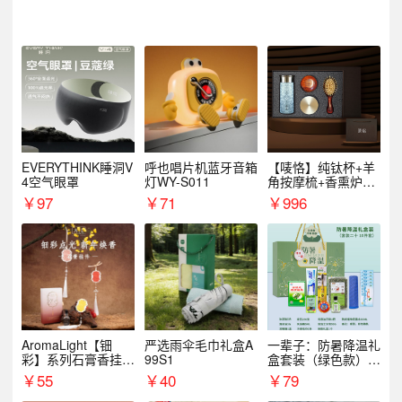
EVERYTHINK睡洞V
呼也唱片机蓝牙音箱
【唛恪】纯钛杯+羊
4空气眼罩
灯WY-S011
角按摩梳+香熏炉
+气垫梳
￥
97
￥
71
￥
996
AromaLight【钿
严选雨伞毛巾礼盒A
一辈子：防暑降温礼
彩】系列石膏香挂
99S1
盒套装（绿色款）支
（代发香味随机）
持自由搭配
￥
55
￥
40
￥
79