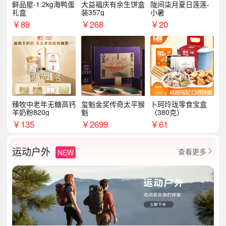
鲜品屋-1.2kg海鸭蛋
大益福庆有余生饼盒
陇间柒月夏日莲莲-
礼盒
装357g
小暑
￥
89
￥
268
￥
20
臻牧中老年无糖高钙
玺魁金奖传奇太平猴
卜珂玲珑零食宝盒
羊奶粉820g
魁
（380克）
￥
135
￥
2699
￥
61
运动户外
查看更多
NEW
