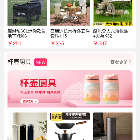
趣游帮60L迷你款营
艾瑞迪长桌折叠五件
酷乐登大六角帐篷
地车YB06
套R-115
+天幕K32
￥
250
￥
225
￥
537
杯壶厨具
查看更多
NEW
