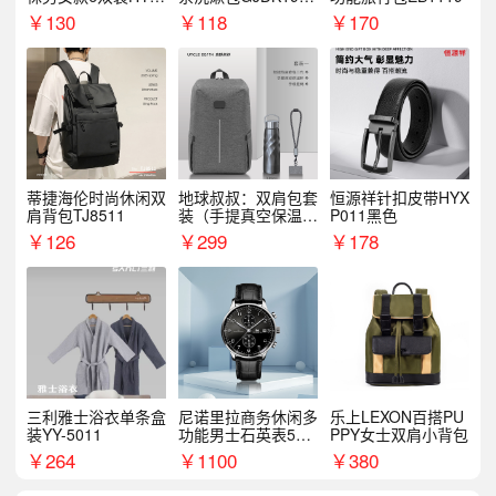
068WZ
1
￥
130
￥
118
￥
170
蒂捷海伦时尚休闲双
地球叔叔：双肩包套
恒源祥针扣皮带HYX
肩背包TJ8511
装（手提真空保温杯
P011黑色
+手机挂绳）
￥
126
￥
299
￥
178
三利雅士浴衣单条盒
尼诺里拉商务休闲多
乐上LEXON百搭PU
装YY-5011
功能男士石英表510
PPY女士双肩小背包
05
￥
264
￥
1100
￥
380