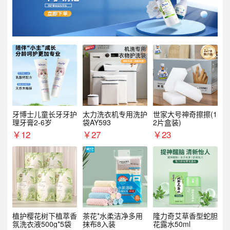
牙博士儿童长牙牙护
太力洗衣机专用洗护
世家大号神奇擦擦(1
理牙膏2-6岁
袋AY593
2片盒装)
￥
12
￥
27
￥
23
植护樱花树下植萃香
茶花*水柔洁净多用
隆力奇艾草香型蛇胆
氛洗衣液500g*5袋
抹布8入装
花露水50ml