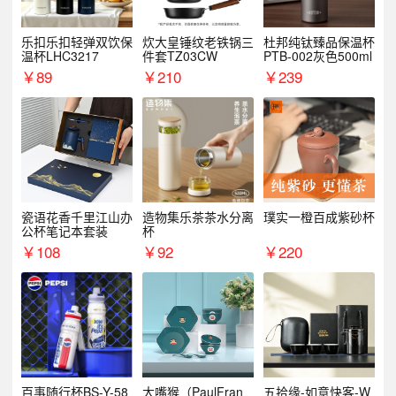
乐扣乐扣轻弹双饮保
炊大皇锤纹老铁锅三
杜邦纯钛臻品保温杯
温杯LHC3217
件套TZ03CW
PTB-002灰色500ml
￥
89
￥
210
￥
239
瓷语花香千里江山办
造物集乐茶茶水分离
璞实一橙百成紫砂杯
公杯笔记本套装
杯
￥
108
￥
92
￥
220
百事随行杯BS-Y-58
大嘴猴（PaulFran
五拾缘-如意快客-W