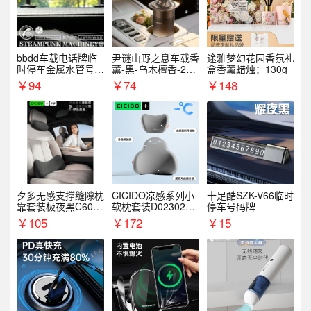
bbdd车载电话牌临
尹谜山野之息车载香
途雅梦幻花园香氛礼
时停车金属水管号码
薰-黑-乌木檀香-200
盒香薰蜡烛：130g
牌可隐藏创意趣味
g
￥
94
￥
74
￥
148
夕多无感支撑缝隙枕
CICIDO凉感系列小
十足酷SZK-V66临时
靠套装极夜黑C6003
软枕套装D023021+
停车号码牌
+C6004
D033031
￥
105
￥
172
￥
15