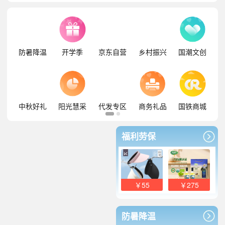
防暑降温
开学季
京东自营
乡村振兴
国潮文创
中秋好礼
阳光慧采
代发专区
商务礼品
国铁商城
福利劳保
￥55
￥275
防暑降温