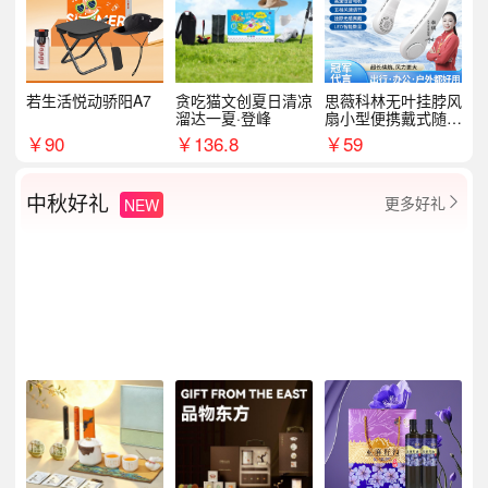
若生活悦动骄阳A7
贪吃猫文创夏日清凉
思薇科林无叶挂脖风
溜达一夏·登峰
扇小型便携戴式随身
挂脖子降温神器
￥
90
￥
136.8
￥
59
中秋好礼
更多好礼
NEW
