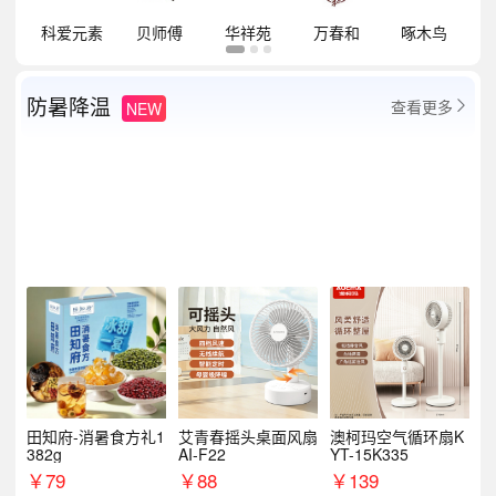
祥
科爱元素
贝师傅
华祥苑
万春和
啄木鸟
防暑降温
查看更多
NEW

田知府-消暑食方礼1
艾青春摇头桌面风扇
澳柯玛空气循环扇K
382g
AI-F22
YT-15K335
￥
79
￥
88
￥
139