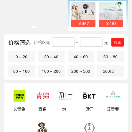
￥467
￥168
价格筛选
价格区间
~
元
搜索
0 ~ 20
20 ~ 40
40 ~ 60
60 ~ 80
80 ~ 100
100 ~ 200
200 ~ 500
500以上
明
长青兔
青锦
勿一
BKT
艾青春