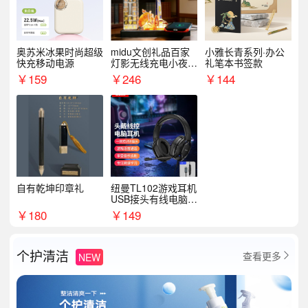
奥苏米冰果时尚超级
midu文创礼品百家
小雅长青系列·办公
快充移动电源
灯影无线充电小夜灯
礼笔本书签款
纪念礼品定制
￥
159
￥
246
￥
144
自有乾坤印章礼
纽曼TL102游戏耳机
USB接头有线电脑耳
机耳麦
￥
180
￥
149
个护清洁
查看更多
NEW
