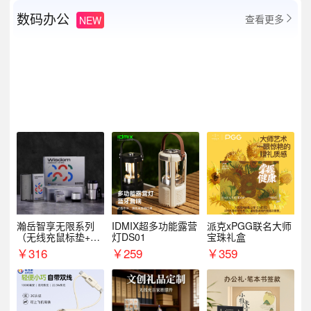
数码办公
查看更多
NEW

瀚岳智享无限系列
IDMIX超多功能露营
派克xPGG联名大师
（无线充鼠标垫+飞
灯DS01
宝珠礼盒
利浦音响+乐扣咖啡
￥
316
￥
259
￥
359
杯）