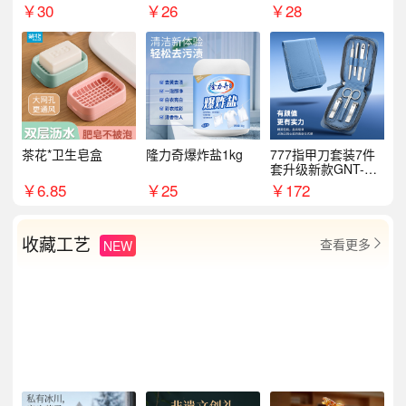
￥
30
￥
26
￥
28
茶花*卫生皂盒
隆力奇爆炸盐1kg
777指甲刀套装7件
套升级新款GNT-PM
072
￥
6.85
￥
25
￥
172
收藏工艺
查看更多
NEW
