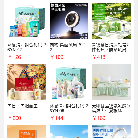
沐夏清润组合礼包-2
向物-桌面风扇-Air1
青锦夏日清凉礼盒7
6YN-07
2
件套蕉下防晒风扇员
工福利端午伴手礼企
￥
126
￥
169
￥
418
业定制
向日・向阳而生
沐夏清润组合礼包-2
无印良品锦氨凉感冰
6YN-09
淇淋大豆夏被MJ-B2
025-0193
￥
260
￥
144
￥
169