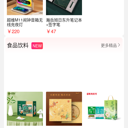
超维M11闹钟音箱无
瀚岳旭日东升笔记本
线充夜灯
+签字笔
￥
220
￥
47
食品饮料
更多精品
NEW
