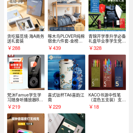
贪吃猫觅境·海A商务
啄木鸟PLOVER纯棉
青锦开学季升学必备
送礼套装
宿舍六件套-金榜题
礼盒毕业季学生党户
名
外出行备考装备礼品
￥
288
￥
439
￥
328
梵沐Famue学生学
喜式钛杯TA6喜韵江
KACO书源中性笔
习随身听播放器BL1
南
（混色五支装）支持
5（64G）
logo定制
￥
219
￥
229
￥
18