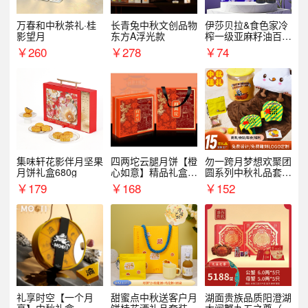
万春和中秋茶礼·桂
长青兔中秋文创品物
伊莎贝拉&食色家冷
影望月
东方A浮光款
榨一级亚麻籽油百紫
千红500ml*2礼盒
￥
260
￥
278
￥
74
集味轩花影伴月坚果
四两坨云腿月饼【橙
勿一跨月梦想欢聚团
月饼礼盒680g
心如意】精品礼盒4
圆系列中秋礼品套装
50g/盒
企业送客户商务伴手
￥
179
￥
168
￥
152
礼
礼享时空【一个月
甜蜜点中秋送客户月
湖面贵族品质阳澄湖