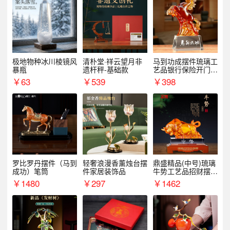
极地物种冰川棱镜风
清朴堂·祥云望月非
马到功成摆件琉璃工
暴瓶
遗杆秤-基础款
艺品银行保险开门红
周年庆典伴手礼表彰
￥
63
￥
539
￥
398
礼品
罗比罗丹摆件（马到
轻奢浪漫香薰烛台摆
鼎盛精品(中号)琉璃
成功）笔筒
件家居装饰品
牛势工艺品招财摆件
银行企业商务上市礼
￥
1480
￥
297
￥
1462
品