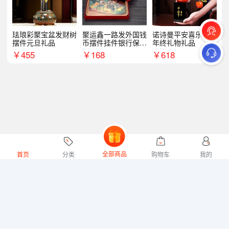
珐琅彩聚宝盆发财树
聚运鑫一路发外国钱
诺诗曼平安喜乐摆件
摆件元旦礼品
币摆件挂件银行保险
年终礼物礼品
商务礼
￥
455
￥
168
￥
618
全部商品
首页
分类
购物车
我的
微礼网技术支持