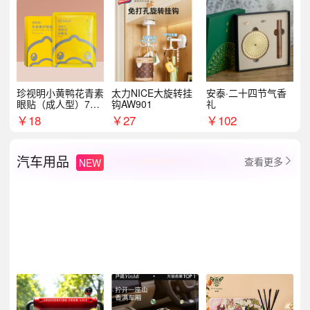
珍视明小黄鸭花青素
太力NICE大旋转挂
安泰·二十四节气香
眼贴（成人型）7对/
钩AW901
礼
盒
￥
18
￥
27
￥
102
汽车用品
查看更多
NEW
