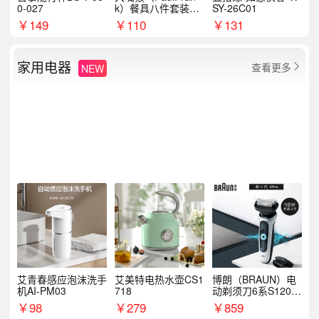
0-027
k）餐具八件套装HC
SY-26C01
T6007
￥
149
￥
110
￥
131
家用电器
查看更多
NEW

艾青春感应泡沫洗手
艾美特电热水壶CS1
博朗（BRAUN）电
机AI-PM03
718
动剃须刀6系S1200
S
￥
98
￥
279
￥
859