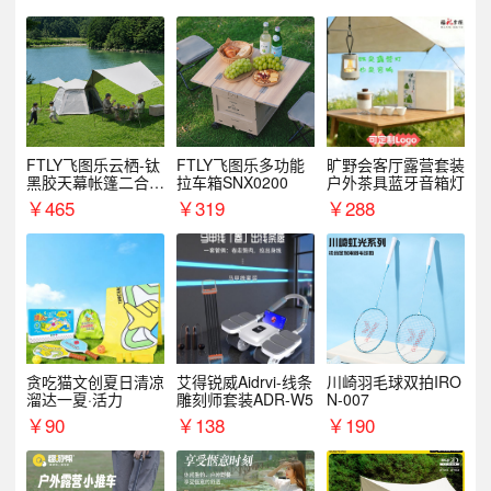
FTLY飞图乐云栖-钛
FTLY飞图乐多功能
旷野会客厅露营套装
黑胶天幕帐篷二合一
拉车箱SNX0200
户外茶具蓝牙音箱灯
TMTZ0201
￥
465
￥
319
￥
288
贪吃猫文创夏日清凉
艾得锐威Aidrvi-线条
川崎羽毛球双拍IRO
溜达一夏·活力
雕刻师套装ADR-W5
N-007
￥
90
￥
138
￥
190