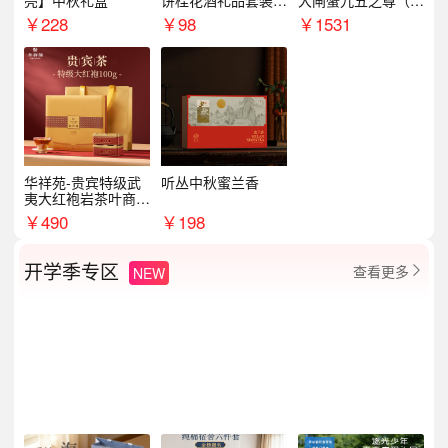
亮】中秋礼盒
饼桂花酒礼品套装D
大闸蟹九五之尊（卡
AL1377
券）5188型
￥
228
￥
98
￥
1531
华祥苑-贵宾特级武
听丛中秋蜜兰香
夷大红袍岩茶叶商务
礼盒中秋节送长辈1
￥
490
￥
198
00g
开学季专区
查看更多
NEW
