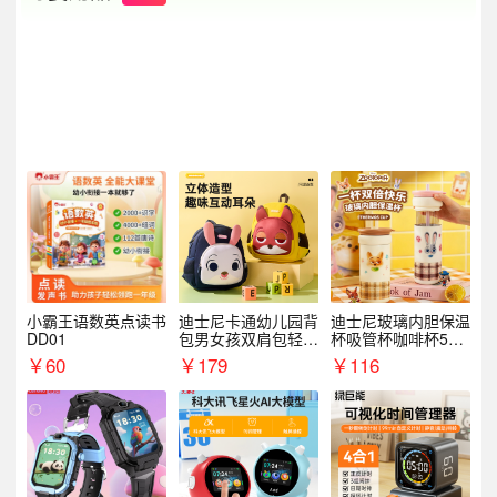
小霸王语数英点读书
迪士尼卡通幼儿园背
迪士尼玻璃内胆保温
DD01
包男女孩双肩包轻便
杯吸管杯咖啡杯530
可爱小背包B20107
MLH15135
￥
60
￥
179
￥
116