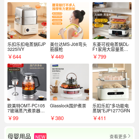
乐扣乐扣电蒸锅EJP
美仕达MS-J08弯头
东菱可视电蒸锅DL-
3225IVY
筋膜枪
F1家用大容量蒸炖
锅
￥
644
￥
449
￥
799
欧美特OMT-PC105
Glasslock围炉煮茶
乐扣乐扣*多功能电
7玻璃蒸汽煮茶器黑
蒸锅*EJP1277GRN
茶泡茶具茶壶花茶壶
￥
99
￥
380
￥
411
母婴用品
查看更多
NEW
