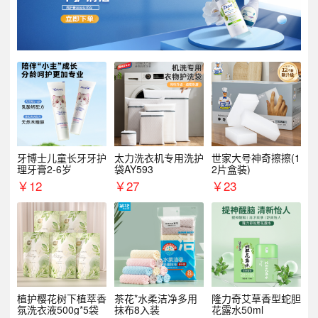
牙博士儿童长牙牙护
太力洗衣机专用洗护
世家大号神奇擦擦(1
理牙膏2-6岁
袋AY593
2片盒装)
￥
12
￥
27
￥
23
植护樱花树下植萃香
茶花*水柔洁净多用
隆力奇艾草香型蛇胆
氛洗衣液500g*5袋
抹布8入装
花露水50ml