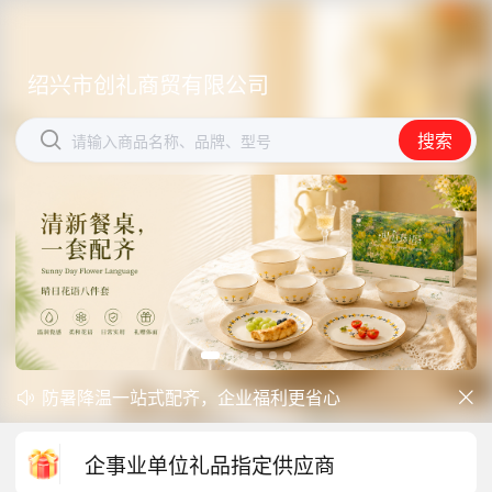
绍兴市创礼商贸有限公司
绍兴市创礼商贸有限公司


搜索
搜索
请输入商品名称、品牌、型号
请输入商品名称、品牌、型号
防暑降温一站式配齐，企业福利更省心


开学季礼品专区现已正式上线！
中秋礼品专区上线｜臻选团圆好礼
企事业单位礼品指定供应商