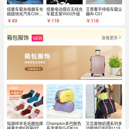
纽曼车载充电器车充
纽曼电动感应无线充
艾青春手持吸车载尘
超级快充汽车C39提
车载支架V003升级
器AI-C01
手拉环
￥
49
￥
118
￥
118
箱包服饰
查看更多
NEW

恒源祥羊毛毛圈加厚
Champion多巴胺色
又见美物初遇系列多
袜男女款6双装HYX
系洗漱包GJDK19R
功能旅行包EB1119