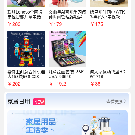
联想Lenovo全网通
文曲星AI智能学习闹
绿巨能时间小方TK
定位智能儿童电话手
钟时间管理器触屏N
3/黑色/小电视款【T
表A1
1pro
K3】
￥
289
￥
179
￥
175
婴侍卫创意合体机器
儿童绘画套装188P
何大屋运动飞盘HD
人158块566-328
CSA199540
W1716
￥
202
￥
119.2
￥
38
家居日用
查看更多
NEW
