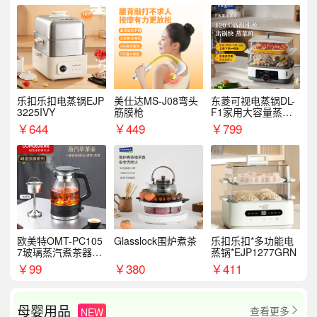
乐扣乐扣电蒸锅EJP
美仕达MS-J08弯头
东菱可视电蒸锅DL-
3225IVY
筋膜枪
F1家用大容量蒸炖
锅
￥
644
￥
449
￥
799
欧美特OMT-PC105
Glasslock围炉煮茶
乐扣乐扣*多功能电
7玻璃蒸汽煮茶器黑
蒸锅*EJP1277GRN
茶泡茶具茶壶花茶壶
￥
99
￥
380
￥
411
母婴用品
查看更多
NEW
