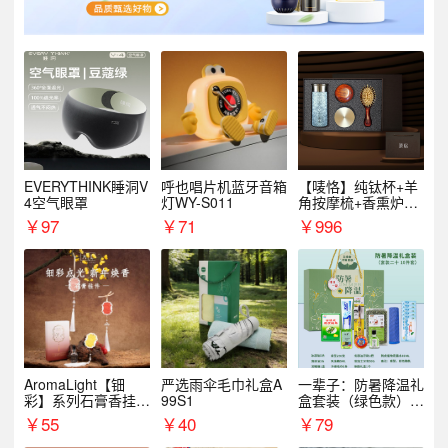
EVERYTHINK睡洞V
呼也唱片机蓝牙音箱
【唛恪】纯钛杯+羊
4空气眼罩
灯WY-S011
角按摩梳+香熏炉
+气垫梳
￥
97
￥
71
￥
996
AromaLight【钿
严选雨伞毛巾礼盒A
一辈子：防暑降温礼
彩】系列石膏香挂
99S1
盒套装（绿色款）支
（代发香味随机）
持自由搭配
￥
55
￥
40
￥
79