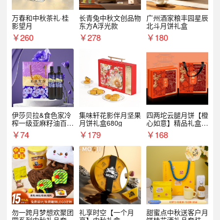
万春和中秋茶礼·桂
长青兔中秋文创品物
广州酒家粮丰园星辰
影望月
东方A浮光款
北斗月饼礼盒
￥
260
￥
278
￥
180
伊莎贝拉&食色家冷
集味轩花影伴月坚果
四两坨云腿月饼【橙
榨一级亚麻籽油百紫
月饼礼盒680g
心如意】精品礼盒4
千红500ml*2礼盒
50g/盒
￥
74
￥
179
￥
168
勿一跨月梦想欢聚团
礼享时空【一个月
甜蜜点中秋送客户月