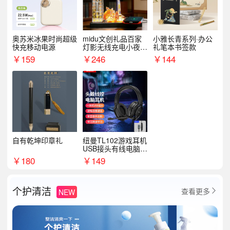
奥苏米冰果时尚超级
midu文创礼品百家
小雅长青系列·办公
快充移动电源
灯影无线充电小夜灯
礼笔本书签款
纪念礼品定制
￥
159
￥
246
￥
144
自有乾坤印章礼
纽曼TL102游戏耳机
USB接头有线电脑耳
机耳麦
￥
180
￥
149
个护清洁
查看更多
NEW
