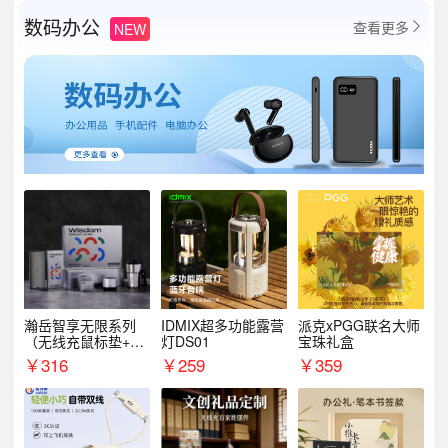
数码办公
查看更多
NEW

瀚岳智享无限系列
IDMIX超多功能露营
派克xPGG联名大师
（无线充鼠标垫+飞
灯DS01
宝珠礼盒
利浦音响+乐扣咖啡
￥
316
￥
259
￥
359
杯）