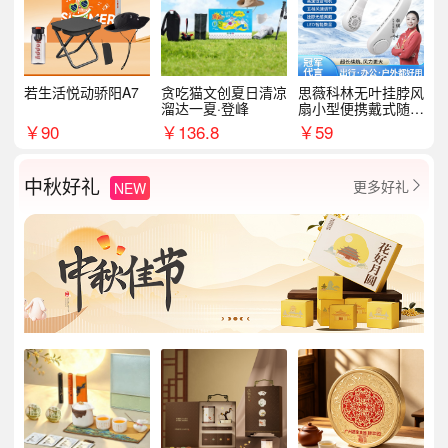
若生活悦动骄阳A7
贪吃猫文创夏日清凉
思薇科林无叶挂脖风
溜达一夏·登峰
扇小型便携戴式随身
挂脖子降温神器
￥
90
￥
136.8
￥
59
中秋好礼
更多好礼
NEW
