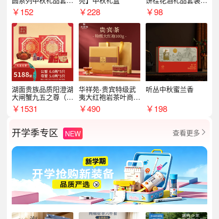
圆系列中秋礼品套装
亮】中秋礼盒
饼桂花酒礼品套装D
企业送客户商务伴手
AL1377
￥
152
￥
228
￥
98
礼
湖面贵族品质阳澄湖
华祥苑-贵宾特级武
听丛中秋蜜兰香
大闸蟹九五之尊（卡
夷大红袍岩茶叶商务
券）5188型
礼盒中秋节送长辈1
￥
1531
￥
490
￥
198
00g
开学季专区
查看更多
NEW
