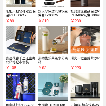
乐扣乐扣轻弹双饮保
炊大皇锤纹老铁锅三
杜邦纯钛臻品保温杯
温杯LHC3217
件套TZ03CW
PTB-002灰色500ml
￥
89
￥
210
￥
239
瓷语花香千里江山办
造物集乐茶茶水分离
璞实一橙百成紫砂杯
公杯笔记本套装
杯
￥
108
￥
92
￥
220
百事随行杯BS-Y-58
大嘴猴（PaulFran
五拾缘-如意快客-W