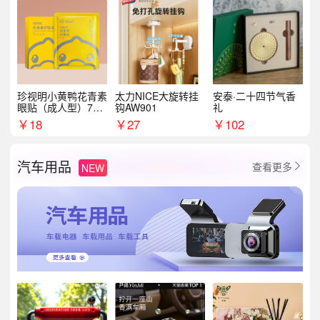
珍视明小黄鸭花青素
太力NICE大旋转挂
安泰·二十四节气香
眼贴（成人型）7对/
钩AW901
礼
盒
￥
18
￥
27
￥
102
汽车用品
查看更多
NEW
