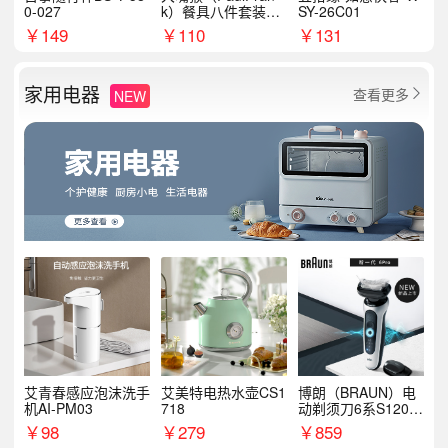
0-027
k）餐具八件套装HC
SY-26C01
T6007
￥
149
￥
110
￥
131
家用电器
查看更多
NEW

艾青春感应泡沫洗手
艾美特电热水壶CS1
博朗（BRAUN）电
机AI-PM03
718
动剃须刀6系S1200
S
￥
98
￥
279
￥
859