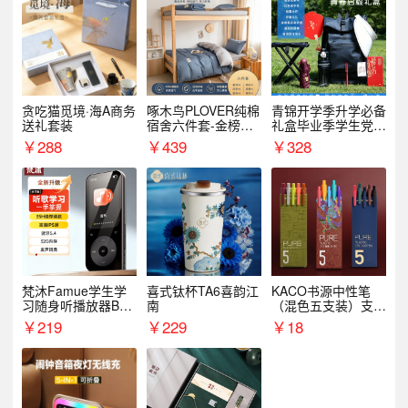
贪吃猫觅境·海A商务
啄木鸟PLOVER纯棉
青锦开学季升学必备
送礼套装
宿舍六件套-金榜题
礼盒毕业季学生党户
名
外出行备考装备礼品
￥
288
￥
439
￥
328
梵沐Famue学生学
喜式钛杯TA6喜韵江
KACO书源中性笔
习随身听播放器BL1
南
（混色五支装）支持
5（64G）
logo定制
￥
219
￥
229
￥
18