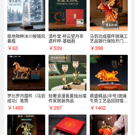
极地物种冰川棱镜风
清朴堂·祥云望月非
马到功成摆件琉璃工
暴瓶
遗杆秤-基础款
艺品银行保险开门红
周年庆典伴手礼表彰
￥
63
￥
539
￥
398
礼品
罗比罗丹摆件（马到
轻奢浪漫香薰烛台摆
鼎盛精品(中号)琉璃
成功）笔筒
件家居装饰品
牛势工艺品招财摆件
银行企业商务上市礼
￥
1480
￥
297
￥
1462
品