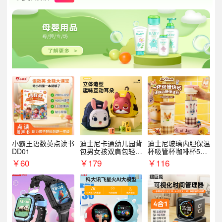
小霸王语数英点读书
迪士尼卡通幼儿园背
迪士尼玻璃内胆保温
DD01
包男女孩双肩包轻便
杯吸管杯咖啡杯530
可爱小背包B20107
MLH15135
￥
60
￥
179
￥
116