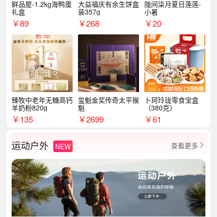
鲜品屋-1.2kg海鸭蛋
大益福庆有余生饼盒
陇间柒月夏日莲莲-
礼盒
装357g
小暑
￥
89
￥
268
￥
20
臻牧中老年无糖高钙
玺魁金奖传奇太平猴
卜珂玲珑零食宝盒
羊奶粉820g
魁
（380克）
￥
135
￥
2699
￥
61
运动户外
查看更多
NEW
