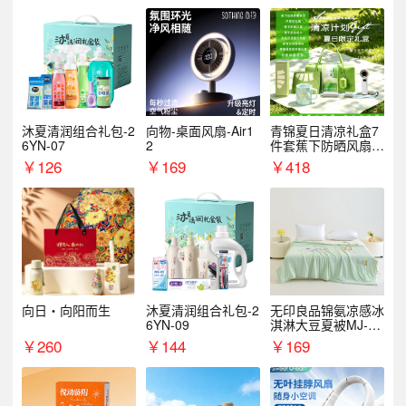
沐夏清润组合礼包-2
向物-桌面风扇-Air1
青锦夏日清凉礼盒7
6YN-07
2
件套蕉下防晒风扇员
工福利端午伴手礼企
￥
126
￥
169
￥
418
业定制
向日・向阳而生
沐夏清润组合礼包-2
无印良品锦氨凉感冰
6YN-09
淇淋大豆夏被MJ-B2
025-0193
￥
260
￥
144
￥
169