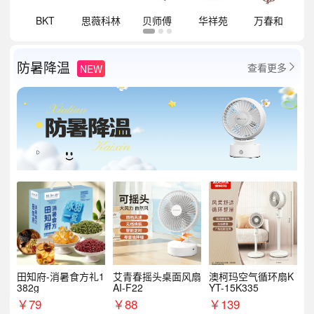
祥
BKT
思薇科林
贝师傅
华祥苑
万春和
防暑降温
查看更多
NEW

田知府-消暑食方礼1
艾青春摇头桌面风扇
澳柯玛空气循环扇K
382g
AI-F22
YT-15K335
￥
79
￥
88
￥
139