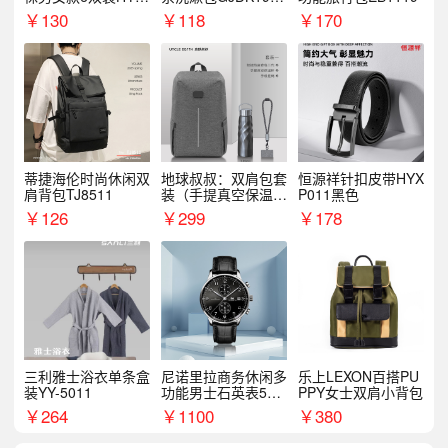
068WZ
1
￥
130
￥
118
￥
170
蒂捷海伦时尚休闲双
地球叔叔：双肩包套
恒源祥针扣皮带HYX
肩背包TJ8511
装（手提真空保温杯
P011黑色
+手机挂绳）
￥
126
￥
299
￥
178
三利雅士浴衣单条盒
尼诺里拉商务休闲多
乐上LEXON百搭PU
装YY-5011
功能男士石英表510
PPY女士双肩小背包
05
￥
264
￥
1100
￥
380