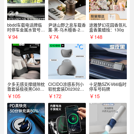
bbdd车载电话牌临
尹谜山野之息车载香
途雅梦幻花园香氛礼
时停车金属水管号码
薰-黑-乌木檀香-200
盒香薰蜡烛：130g
牌可隐藏创意趣味
g
￥
94
￥
74
￥
148
夕多无感支撑缝隙枕
CICIDO凉感系列小
十足酷SZK-V66临时
靠套装极夜黑C6003
软枕套装D023021+
停车号码牌
+C6004
D033031
￥
105
￥
172
￥
15