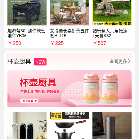
趣游帮60L迷你款营
艾瑞迪长桌折叠五件
酷乐登大六角帐篷
地车YB06
套R-115
+天幕K32
￥
250
￥
225
￥
537
杯壶厨具
查看更多
NEW
