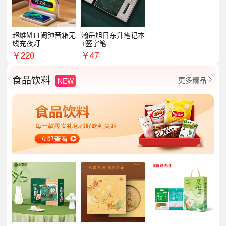
超维M11闹钟音箱无
瀚岳旭日东升笔记本
线充夜灯
+签字笔
￥
220
￥
47
食品饮料
更多精品
NEW
