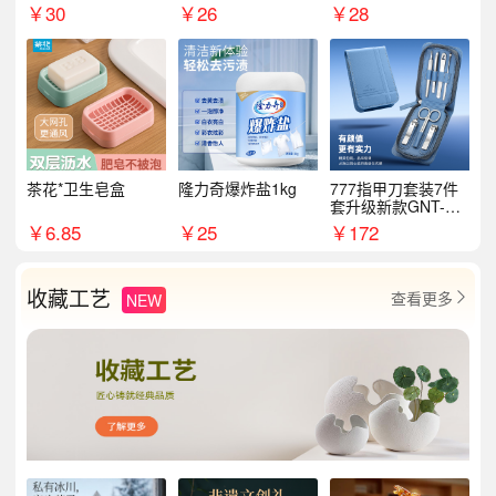
￥
30
￥
26
￥
28
茶花*卫生皂盒
隆力奇爆炸盐1kg
777指甲刀套装7件
套升级新款GNT-PM
072
￥
6.85
￥
25
￥
172
收藏工艺
查看更多
NEW
