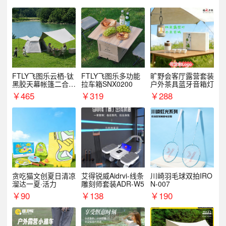
FTLY飞图乐云栖-钛
FTLY飞图乐多功能
旷野会客厅露营套装
黑胶天幕帐篷二合一
拉车箱SNX0200
户外茶具蓝牙音箱灯
TMTZ0201
￥
465
￥
319
￥
288
贪吃猫文创夏日清凉
艾得锐威Aidrvi-线条
川崎羽毛球双拍IRO
溜达一夏·活力
雕刻师套装ADR-W5
N-007
￥
90
￥
138
￥
190