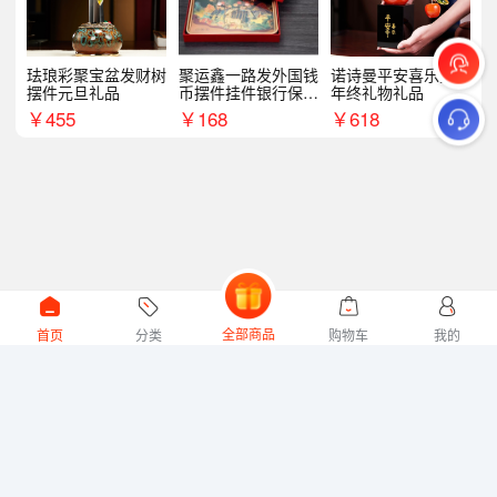
珐琅彩聚宝盆发财树
聚运鑫一路发外国钱
诺诗曼平安喜乐摆件
摆件元旦礼品
币摆件挂件银行保险
年终礼物礼品
商务礼
￥
455
￥
168
￥
618
全部商品
首页
分类
购物车
我的
微礼网技术支持