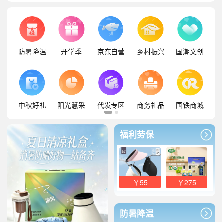
防暑降温
开学季
京东自营
乡村振兴
国潮文创
中秋好礼
阳光慧采
代发专区
商务礼品
国铁商城
福利劳保
￥55
￥275
防暑降温