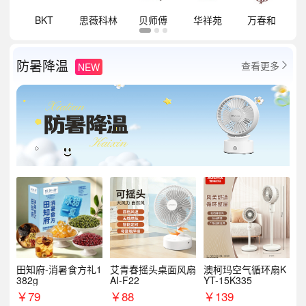
祥
BKT
思薇科林
贝师傅
华祥苑
万春和
防暑降温
查看更多
NEW

田知府-消暑食方礼1
艾青春摇头桌面风扇
澳柯玛空气循环扇K
382g
AI-F22
YT-15K335
￥
79
￥
88
￥
139