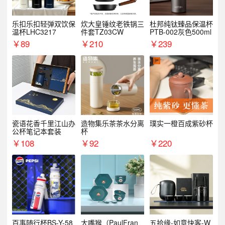
乐扣乐扣轻弹双饮保
炊大皇锤纹老铁锅三
杜邦纯钛臻品保温杯
温杯LHC3217
件套TZ03CW
PTB-002灰色500ml
￥
89
￥
210
￥
239
瓷语花香千里江山办
造物集乐茶茶水分离
璞实一橙百成紫砂杯
公杯笔记本套装
杯
￥
108
￥
92
￥
220
百事随行杯BS-Y-58
大嘴猴（PaulFran
五拾缘-如意快客-W