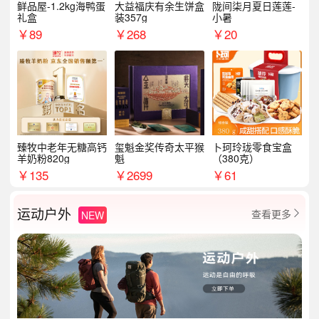
鲜品屋-1.2kg海鸭蛋
大益福庆有余生饼盒
陇间柒月夏日莲莲-
礼盒
装357g
小暑
￥
89
￥
268
￥
20
臻牧中老年无糖高钙
玺魁金奖传奇太平猴
卜珂玲珑零食宝盒
羊奶粉820g
魁
（380克）
￥
135
￥
2699
￥
61
运动户外
查看更多
NEW
