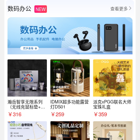
数码办公
查看更多
NEW

瀚岳智享无限系列
IDMIX超多功能露营
派克xPGG联名大师
（无线充鼠标垫+飞
灯DS01
宝珠礼盒
利浦音响+乐扣咖啡
￥
316
￥
259
￥
359
杯）