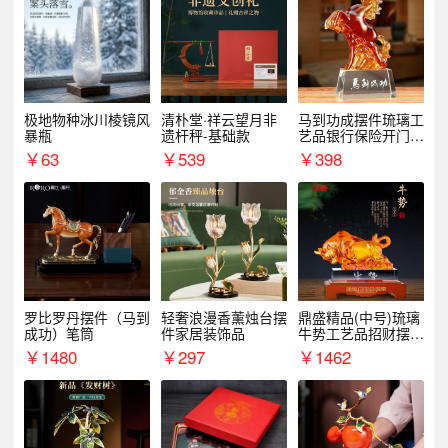
极地物种冰川棱镜风
清朴堂·祥云望月非
马到功成摆件琉璃工
暴瓶
遗杆秤-基础款
艺品银行保险开门红
周年庆典伴手礼表彰
￥
63
￥
539
￥
398
礼品
罗比罗丹摆件（马到
轻奢浪漫香薰烛台摆
鼎盛精品(中号)琉璃
成功）笔筒
件家居装饰品
牛势工艺品招财摆件
银行企业商务上市礼
￥
1480
￥
297
￥
1462
品