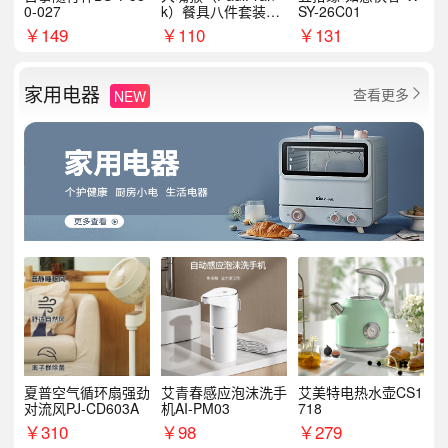
0-027
k）餐具八件套装HC
SY-26C01
T6007
￥
149
￥
110
￥
131
家用电器
查看更多
NEW

夏普空气循环扇强劲
艾青春感应泡沫洗手
艾美特电热水壶CS1
对流风PJ-CD603A
机AI-PM03
718
￥
310
￥
98
￥
279