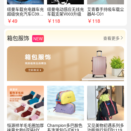
纽曼车载充电器车充
纽曼电动感应无线充
艾青春手持吸车载尘
超级快充汽车C39提
车载支架V003升级
器AI-C01
手拉环
￥
49
￥
118
￥
118
箱包服饰
查看更多
NEW

恒源祥羊毛毛圈加厚
Champion多巴胺色
又见美物初遇系列多
袜男女款6双装HYX
系洗漱包GJDK19R
功能旅行包EB1119