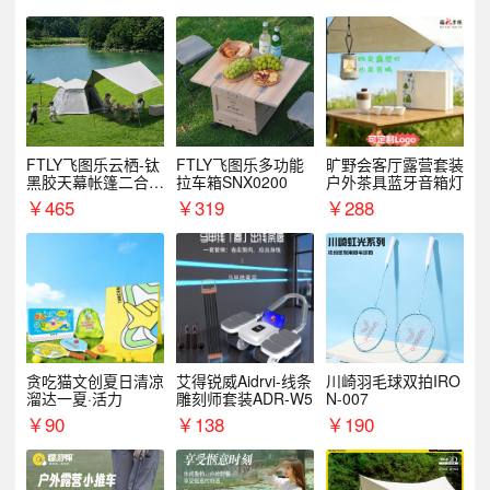
FTLY飞图乐云栖-钛
FTLY飞图乐多功能
旷野会客厅露营套装
黑胶天幕帐篷二合一
拉车箱SNX0200
户外茶具蓝牙音箱灯
TMTZ0201
￥
465
￥
319
￥
288
贪吃猫文创夏日清凉
艾得锐威Aidrvi-线条
川崎羽毛球双拍IRO
溜达一夏·活力
雕刻师套装ADR-W5
N-007
￥
90
￥
138
￥
190