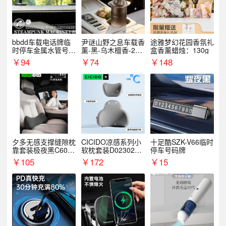
bbdd车载电话牌临
尹谜山野之息车载香
途雅梦幻花园香氛礼
时停车金属水管号码
薰-黑-乌木檀香-200
盒香薰蜡烛：130g
牌可隐藏创意趣味
g
￥
94
￥
74
￥
148
夕多无感支撑缝隙枕
CICIDO凉感系列小
十足酷SZK-V66临时
靠套装极夜黑C6003
软枕套装D023021+
停车号码牌
+C6004
D033031
￥
105
￥
172
￥
15