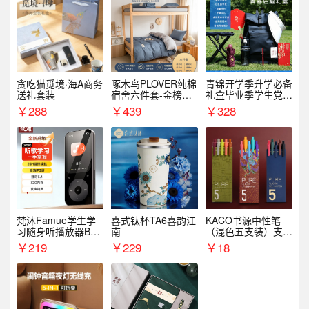
贪吃猫觅境·海A商务
啄木鸟PLOVER纯棉
青锦开学季升学必备
送礼套装
宿舍六件套-金榜题
礼盒毕业季学生党户
名
外出行备考装备礼品
￥
288
￥
439
￥
328
梵沐Famue学生学
喜式钛杯TA6喜韵江
KACO书源中性笔
习随身听播放器BL1
南
（混色五支装）支持
5（64G）
logo定制
￥
219
￥
229
￥
18