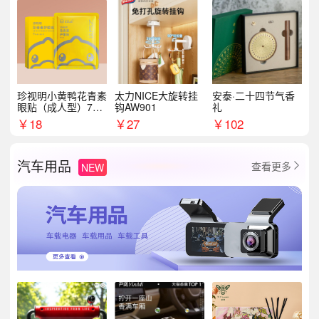
珍视明小黄鸭花青素
太力NICE大旋转挂
安泰·二十四节气香
眼贴（成人型）7对/
钩AW901
礼
盒
￥
18
￥
27
￥
102
汽车用品
查看更多
NEW
