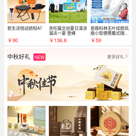
若生活悦动骄阳A7
贪吃猫文创夏日清凉
思薇科林无叶挂脖风
溜达一夏·登峰
扇小型便携戴式随身
挂脖子降温神器
￥
90
￥
136.8
￥
59
中秋好礼
更多好礼
NEW
