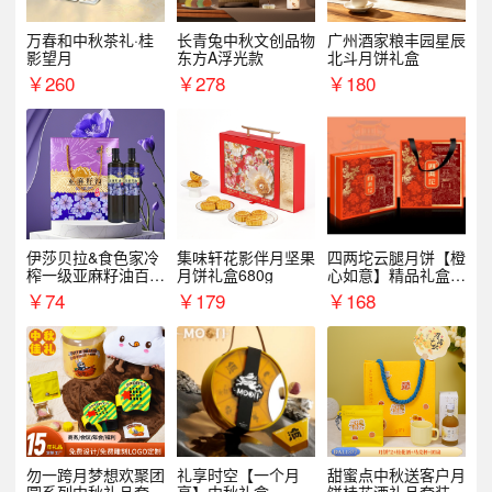
万春和中秋茶礼·桂
长青兔中秋文创品物
广州酒家粮丰园星辰
影望月
东方A浮光款
北斗月饼礼盒
￥
260
￥
278
￥
180
伊莎贝拉&食色家冷
集味轩花影伴月坚果
四两坨云腿月饼【橙
榨一级亚麻籽油百紫
月饼礼盒680g
心如意】精品礼盒4
千红500ml*2礼盒
50g/盒
￥
74
￥
179
￥
168
勿一跨月梦想欢聚团
礼享时空【一个月
甜蜜点中秋送客户月