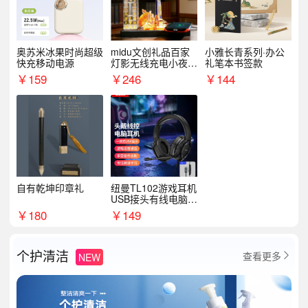
奥苏米冰果时尚超级
midu文创礼品百家
小雅长青系列·办公
快充移动电源
灯影无线充电小夜灯
礼笔本书签款
纪念礼品定制
￥
159
￥
246
￥
144
自有乾坤印章礼
纽曼TL102游戏耳机
USB接头有线电脑耳
机耳麦
￥
180
￥
149
个护清洁
查看更多
NEW
