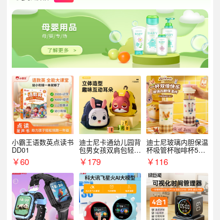
小霸王语数英点读书
迪士尼卡通幼儿园背
迪士尼玻璃内胆保温
DD01
包男女孩双肩包轻便
杯吸管杯咖啡杯530
可爱小背包B20107
MLH15135
￥
60
￥
179
￥
116