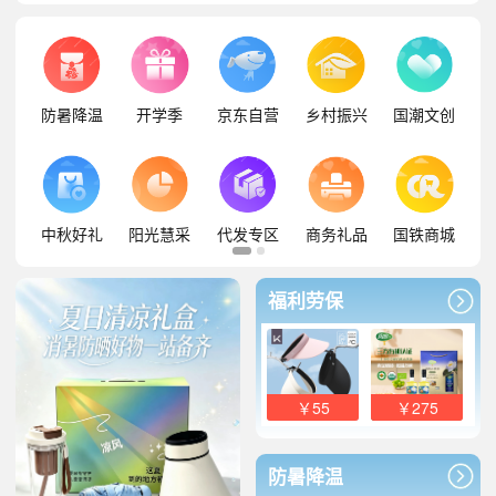
防暑降温
开学季
京东自营
乡村振兴
国潮文创
中秋好礼
阳光慧采
代发专区
商务礼品
国铁商城
福利劳保
￥55
￥275
防暑降温