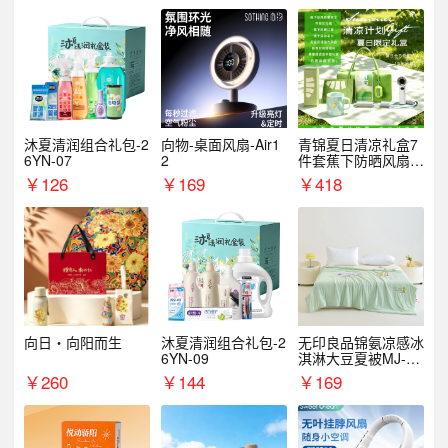
沐夏清润组合礼包-2
向物-桌面风扇-Air1
青锦夏日清凉礼盒7
6YN-07
2
件套蕉下防晒风扇员
工福利端午伴手礼企
￥
126
￥
169
￥
418
业定制
向日・向阳而生
沐夏清润组合礼包-2
无印良品锦氨凉感冰
6YN-09
淇淋大豆夏被MJ-B2
025-0193
￥
260
￥
144
￥
169