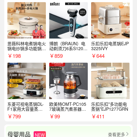
思薇科林电煮锅电火
博朗（BRAUN）电
乐扣乐扣电蒸锅EJP
锅电炒锅多功能锅电
动剃须刀6系S1200
3225IVY
热锅泡面小电锅
S
￥
198
￥
859
￥
644
东菱可视电蒸锅DL-
欧美特OMT-PC105
乐扣乐扣*多功能电
F1家用大容量蒸炖
7玻璃蒸汽煮茶器黑
蒸锅*EJP1277GRN
锅
茶泡茶具茶壶花茶壶
￥
799
￥
99
￥
411
母婴用品
查看更多
NEW
