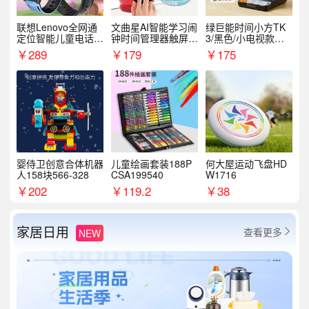
联想Lenovo全网通
文曲星AI智能学习闹
绿巨能时间小方TK
定位智能儿童电话手
钟时间管理器触屏N
3/黑色/小电视款【T
表A1
1pro
K3】
￥
289
￥
179
￥
175
婴侍卫创意合体机器
儿童绘画套装188P
何大屋运动飞盘HD
人158块566-328
CSA199540
W1716
￥
202
￥
119.2
￥
38
家居日用
查看更多
NEW
