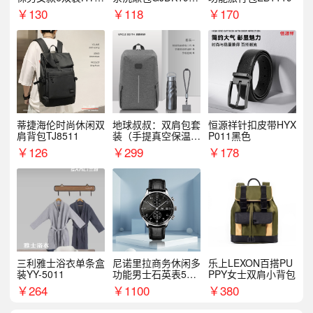
068WZ
1
￥
130
￥
118
￥
170
蒂捷海伦时尚休闲双
地球叔叔：双肩包套
恒源祥针扣皮带HYX
肩背包TJ8511
装（手提真空保温杯
P011黑色
+手机挂绳）
￥
126
￥
299
￥
178
三利雅士浴衣单条盒
尼诺里拉商务休闲多
乐上LEXON百搭PU
装YY-5011
功能男士石英表510
PPY女士双肩小背包
05
￥
264
￥
1100
￥
380