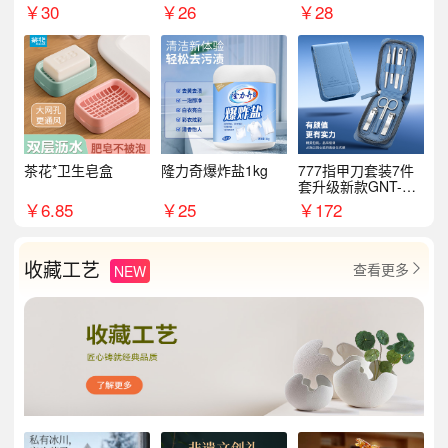
￥
30
￥
26
￥
28
茶花*卫生皂盒
隆力奇爆炸盐1kg
777指甲刀套装7件
套升级新款GNT-PM
072
￥
6.85
￥
25
￥
172
收藏工艺
查看更多
NEW
