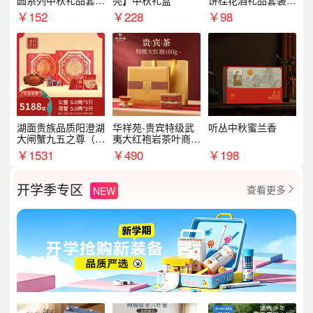
圆系列中秋礼品套装
亮】中秋礼盒
饼桂花酒礼品套装D
企业送客户商务伴手
AL1377
￥
152
￥
228
￥
98
礼
湖面贵族品质阳澄湖
华祥苑-贵宾特级武
听丛中秋蜜兰香
大闸蟹九五之尊（卡
夷大红袍岩茶叶商务
券）5188型
礼盒中秋节送长辈1
￥
1531
￥
490
￥
198
00g
开学季专区
查看更多
NEW
