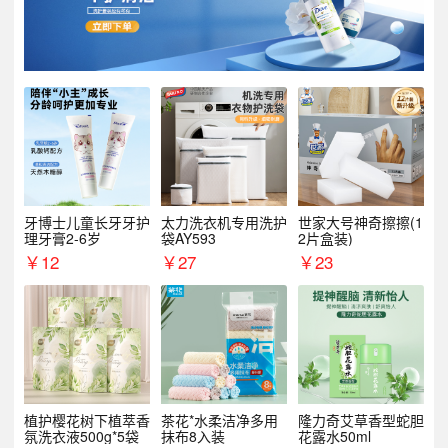
牙博士儿童长牙牙护
太力洗衣机专用洗护
世家大号神奇擦擦(1
理牙膏2-6岁
袋AY593
2片盒装)
￥
12
￥
27
￥
23
植护樱花树下植萃香
茶花*水柔洁净多用
隆力奇艾草香型蛇胆
氛洗衣液500g*5袋
抹布8入装
花露水50ml