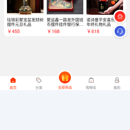
珐琅彩聚宝盆发财树
聚运鑫一路发外国钱
诺诗曼平安喜乐摆件
摆件元旦礼品
币摆件挂件银行保险
年终礼物礼品
商务礼
￥
455
￥
168
￥
618
全部商品
首页
分类
购物车
我的
微礼网技术支持