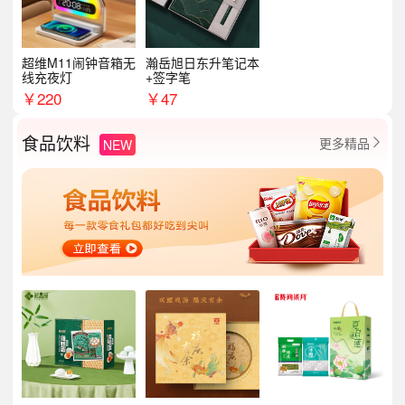
超维M11闹钟音箱无
瀚岳旭日东升笔记本
线充夜灯
+签字笔
￥
220
￥
47
食品饮料
更多精品
NEW
