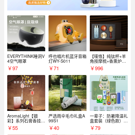
EVERYTHINK睡洞V
呼也唱片机蓝牙音箱
【唛恪】纯钛杯+羊
4空气眼罩
灯WY-S011
角按摩梳+香熏炉
+气垫梳
￥
97
￥
71
￥
996
AromaLight【钿
严选雨伞毛巾礼盒A
一辈子：防暑降温礼
彩】系列石膏香挂
99S1
盒套装（绿色款）支
（代发香味随机）
持自由搭配
￥
55
￥
40
￥
79