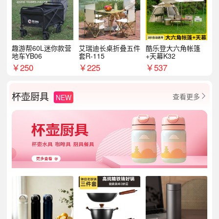
趣游帮60L迷你款营
艾瑞迪长桌折叠五件
酷乐登大六角帐篷
地车YB06
套R-115
+天幕K32
￥
250
￥
225
￥
537
杯壶厨具
查看更多
NEW
