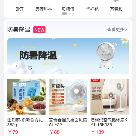
祥
BKT
思薇科林
贝师傅
华祥苑
万春和
防暑降温
查看更多
NEW

田知府-消暑食方礼1
艾青春摇头桌面风扇
澳柯玛空气循环扇K
382g
AI-F22
YT-15K335
￥
79
￥
88
￥
139