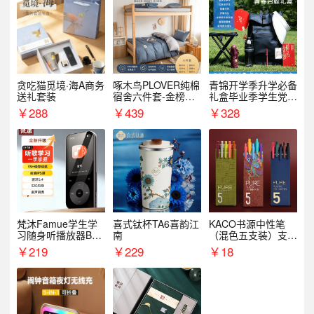
贪吃猫觅境·海A商务
啄木鸟PLOVER纯棉
青锦开学季升学必备
送礼套装
宿舍六件套-金榜题
礼盒毕业季学生党户
名
外出行备考装备礼品
￥
288
￥
439
￥
328
梵沐Famue学生学
喜式钛杯TA6喜韵江
KACO书源中性笔
习随身听播放器BL1
南
（混色五支装）支持
5（64G）
logo定制
￥
219
￥
229
￥
18