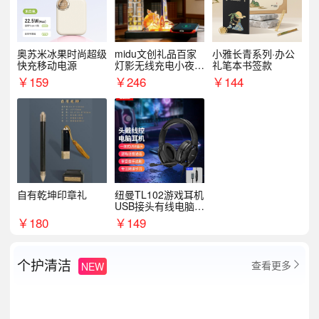
奥苏米冰果时尚超级
midu文创礼品百家
小雅长青系列·办公
快充移动电源
灯影无线充电小夜灯
礼笔本书签款
纪念礼品定制
￥
159
￥
246
￥
144
自有乾坤印章礼
纽曼TL102游戏耳机
USB接头有线电脑耳
机耳麦
￥
180
￥
149
个护清洁
查看更多
NEW
