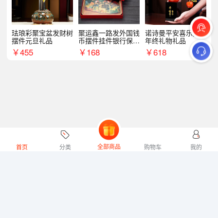
珐琅彩聚宝盆发财树
聚运鑫一路发外国钱
诺诗曼平安喜乐摆件
摆件元旦礼品
币摆件挂件银行保险
年终礼物礼品
商务礼
￥
455
￥
168
￥
618
全部商品
首页
分类
购物车
我的
微礼网技术支持