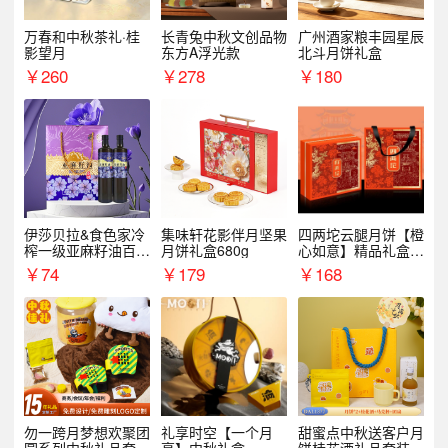
万春和中秋茶礼·桂
长青兔中秋文创品物
广州酒家粮丰园星辰
影望月
东方A浮光款
北斗月饼礼盒
￥
260
￥
278
￥
180
伊莎贝拉&食色家冷
集味轩花影伴月坚果
四两坨云腿月饼【橙
榨一级亚麻籽油百紫
月饼礼盒680g
心如意】精品礼盒4
千红500ml*2礼盒
50g/盒
￥
74
￥
179
￥
168
勿一跨月梦想欢聚团
礼享时空【一个月
甜蜜点中秋送客户月