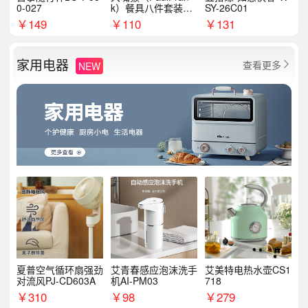
0-027
k）餐具八件套装HC
SY-26C01
T6007
￥
149
￥
110
￥
131
家用电器
查看更多
NEW

夏普空气循环扇强劲
艾青春感应泡沫洗手
艾美特电热水壶CS1
对流风PJ-CD603A
机AI-PM03
718
￥
310
￥
98
￥
279