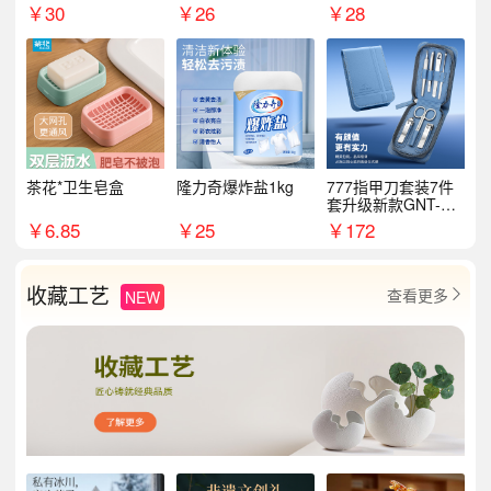
￥
30
￥
26
￥
28
茶花*卫生皂盒
隆力奇爆炸盐1kg
777指甲刀套装7件
套升级新款GNT-PM
072
￥
6.85
￥
25
￥
172
收藏工艺
查看更多
NEW
