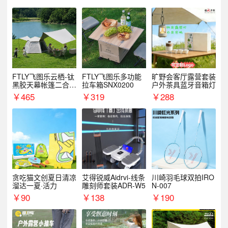
FTLY飞图乐云栖-钛
FTLY飞图乐多功能
旷野会客厅露营套装
黑胶天幕帐篷二合一
拉车箱SNX0200
户外茶具蓝牙音箱灯
TMTZ0201
￥
465
￥
319
￥
288
贪吃猫文创夏日清凉
艾得锐威Aidrvi-线条
川崎羽毛球双拍IRO
溜达一夏·活力
雕刻师套装ADR-W5
N-007
￥
90
￥
138
￥
190