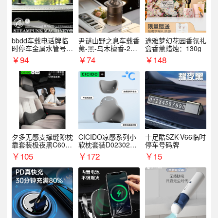
bbdd车载电话牌临
尹谜山野之息车载香
途雅梦幻花园香氛礼
时停车金属水管号码
薰-黑-乌木檀香-200
盒香薰蜡烛：130g
牌可隐藏创意趣味
g
￥
94
￥
74
￥
148
夕多无感支撑缝隙枕
CICIDO凉感系列小
十足酷SZK-V66临时
靠套装极夜黑C6003
软枕套装D023021+
停车号码牌
+C6004
D033031
￥
105
￥
172
￥
15