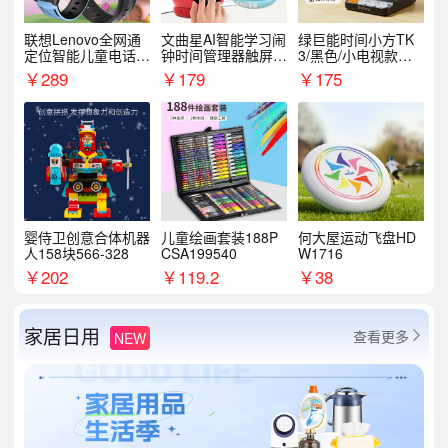
联想Lenovo全网通
文曲星AI智能学习闹
绿巨能时间小方TK
定位智能儿童电话手
钟时间管理器触屏N
3/黑色/小电视款【T
表A1
1pro
K3】
￥
289
￥
179
￥
175
婴侍卫创意合体机器
儿童绘画套装188P
何大屋运动飞盘HD
人158块566-328
CSA199540
W1716
￥
202
￥
119.2
￥
38
家居日用
查看更多
NEW
