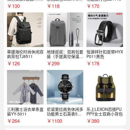
068WZ
1
￥
130
￥
118
￥
170
蒂捷海伦时尚休闲双
地球叔叔：双肩包套
恒源祥针扣皮带HYX
肩背包TJ8511
装（手提真空保温杯
P011黑色
+手机挂绳）
￥
126
￥
299
￥
178
三利雅士浴衣单条盒
尼诺里拉商务休闲多
乐上LEXON百搭PU
装YY-5011
功能男士石英表510
PPY女士双肩小背包
05
￥
264
￥
1100
￥
380