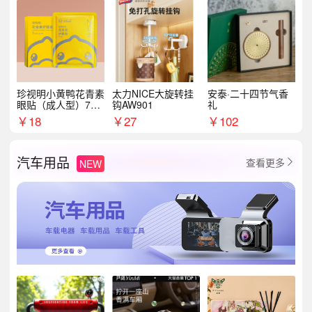
珍视明小黄鸭花青素
太力NICE大旋转挂
安泰·二十四节气香
眼贴（成人型）7对/
钩AW901
礼
盒
￥
18
￥
27
￥
102
汽车用品
查看更多
NEW
