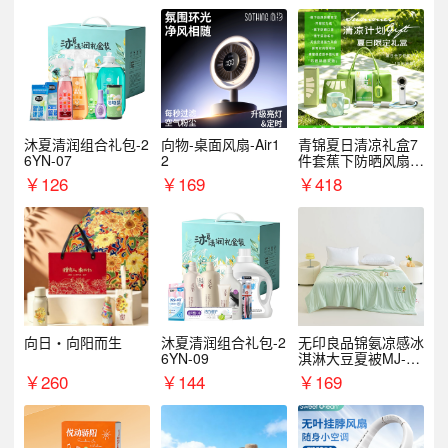
沐夏清润组合礼包-2
向物-桌面风扇-Air1
青锦夏日清凉礼盒7
6YN-07
2
件套蕉下防晒风扇员
工福利端午伴手礼企
￥
126
￥
169
￥
418
业定制
向日・向阳而生
沐夏清润组合礼包-2
无印良品锦氨凉感冰
6YN-09
淇淋大豆夏被MJ-B2
025-0193
￥
260
￥
144
￥
169