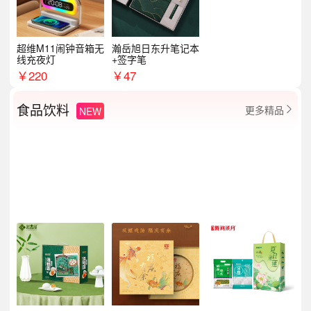
超维M11闹钟音箱无
瀚岳旭日东升笔记本
线充夜灯
+签字笔
￥
220
￥
47
食品饮料
更多精品
NEW
