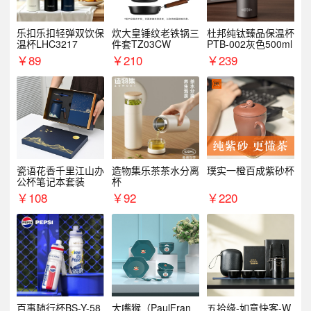
乐扣乐扣轻弹双饮保
炊大皇锤纹老铁锅三
杜邦纯钛臻品保温杯
温杯LHC3217
件套TZ03CW
PTB-002灰色500ml
￥
89
￥
210
￥
239
瓷语花香千里江山办
造物集乐茶茶水分离
璞实一橙百成紫砂杯
公杯笔记本套装
杯
￥
108
￥
92
￥
220
百事随行杯BS-Y-58
大嘴猴（PaulFran
五拾缘-如意快客-W