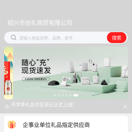
绍兴市创礼商贸有限公司
绍兴市创礼商贸有限公司


搜索
搜索
请输入商品名称、品牌、型号
请输入商品名称、品牌、型号
开学季礼品专区现已正式上线！
中秋礼品专区上线｜臻选团圆好礼


防暑降温一站式配齐，企业福利更省心
企事业单位礼品指定供应商