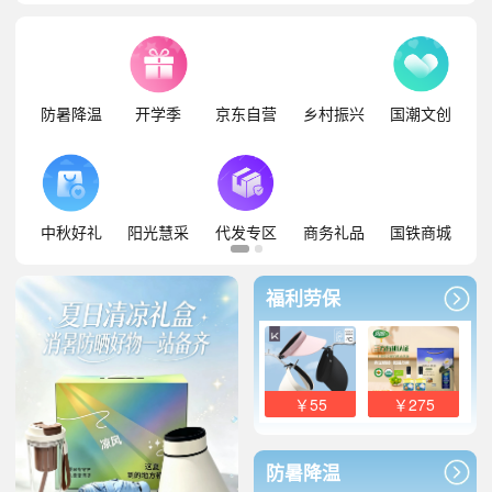
防暑降温
开学季
京东自营
乡村振兴
国潮文创
中秋好礼
阳光慧采
代发专区
商务礼品
国铁商城
福利劳保
￥55
￥275
防暑降温