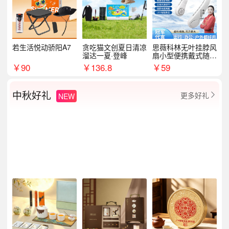
若生活悦动骄阳A7
贪吃猫文创夏日清凉
思薇科林无叶挂脖风
溜达一夏·登峰
扇小型便携戴式随身
挂脖子降温神器
￥
90
￥
136.8
￥
59
中秋好礼
更多好礼
NEW
