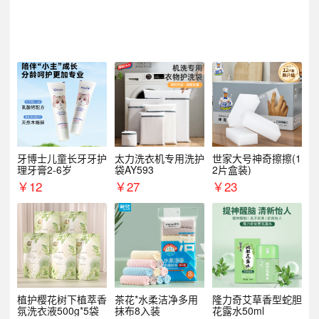
牙博士儿童长牙牙护
太力洗衣机专用洗护
世家大号神奇擦擦(1
理牙膏2-6岁
袋AY593
2片盒装)
￥
12
￥
27
￥
23
植护樱花树下植萃香
茶花*水柔洁净多用
隆力奇艾草香型蛇胆
氛洗衣液500g*5袋
抹布8入装
花露水50ml