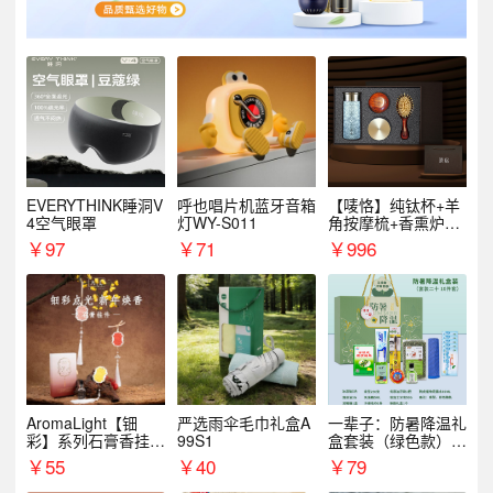
EVERYTHINK睡洞V
呼也唱片机蓝牙音箱
【唛恪】纯钛杯+羊
4空气眼罩
灯WY-S011
角按摩梳+香熏炉
+气垫梳
￥
97
￥
71
￥
996
AromaLight【钿
严选雨伞毛巾礼盒A
一辈子：防暑降温礼
彩】系列石膏香挂
99S1
盒套装（绿色款）支
（代发香味随机）
持自由搭配
￥
55
￥
40
￥
79