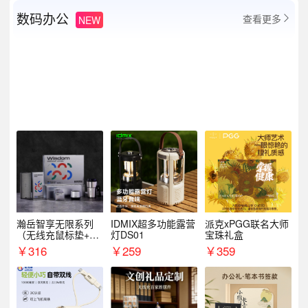
数码办公
查看更多
NEW

瀚岳智享无限系列
IDMIX超多功能露营
派克xPGG联名大师
（无线充鼠标垫+飞
灯DS01
宝珠礼盒
利浦音响+乐扣咖啡
￥
316
￥
259
￥
359
杯）