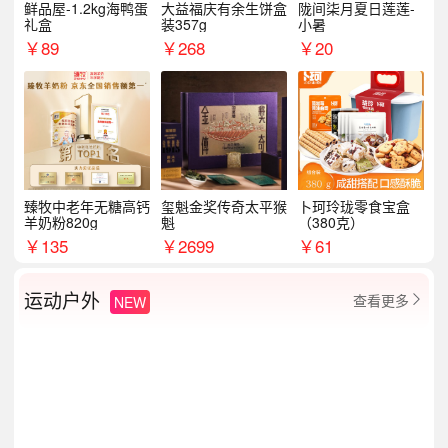
鲜品屋-1.2kg海鸭蛋
大益福庆有余生饼盒
陇间柒月夏日莲莲-
礼盒
装357g
小暑
￥
89
￥
268
￥
20
臻牧中老年无糖高钙
玺魁金奖传奇太平猴
卜珂玲珑零食宝盒
羊奶粉820g
魁
（380克）
￥
135
￥
2699
￥
61
运动户外
查看更多
NEW
