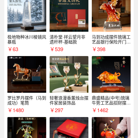
极地物种冰川棱镜风
清朴堂·祥云望月非
马到功成摆件琉璃工
暴瓶
遗杆秤-基础款
艺品银行保险开门红
周年庆典伴手礼表彰
￥
63
￥
539
￥
398
礼品
罗比罗丹摆件（马到
轻奢浪漫香薰烛台摆
鼎盛精品(中号)琉璃
成功）笔筒
件家居装饰品
牛势工艺品招财摆件
银行企业商务上市礼
￥
1480
￥
297
￥
1462
品