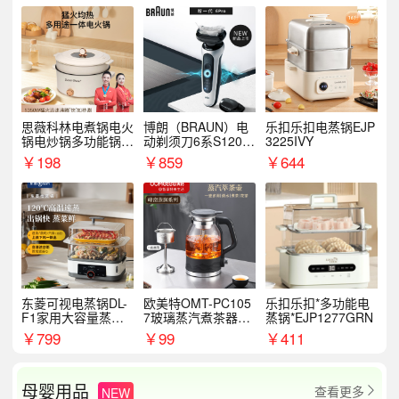
思薇科林电煮锅电火
博朗（BRAUN）电
乐扣乐扣电蒸锅EJP
锅电炒锅多功能锅电
动剃须刀6系S1200
3225IVY
热锅泡面小电锅
S
￥
198
￥
859
￥
644
东菱可视电蒸锅DL-
欧美特OMT-PC105
乐扣乐扣*多功能电
F1家用大容量蒸炖
7玻璃蒸汽煮茶器黑
蒸锅*EJP1277GRN
锅
茶泡茶具茶壶花茶壶
￥
799
￥
99
￥
411
母婴用品
查看更多
NEW
