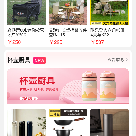
趣游帮60L迷你款营
艾瑞迪长桌折叠五件
酷乐登大六角帐篷
地车YB06
套R-115
+天幕K32
￥
250
￥
225
￥
537
杯壶厨具
查看更多
NEW
