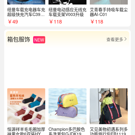
纽曼车载充电器车充
纽曼电动感应无线充
艾青春手持吸车载尘
超级快充汽车C39提
车载支架V003升级
器AI-C01
手拉环
￥
49
￥
118
￥
118
箱包服饰
查看更多
NEW

恒源祥羊毛毛圈加厚
Champion多巴胺色
又见美物初遇系列多
袜男女款6双装HYX
系洗漱包GJDK19R
功能旅行包EB1119