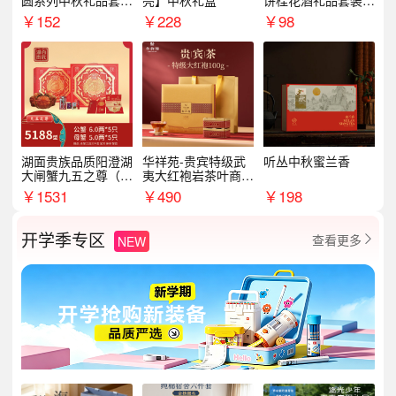
圆系列中秋礼品套装
亮】中秋礼盒
饼桂花酒礼品套装D
企业送客户商务伴手
AL1377
￥
152
￥
228
￥
98
礼
湖面贵族品质阳澄湖
华祥苑-贵宾特级武
听丛中秋蜜兰香
大闸蟹九五之尊（卡
夷大红袍岩茶叶商务
券）5188型
礼盒中秋节送长辈1
￥
1531
￥
490
￥
198
00g
开学季专区
查看更多
NEW
