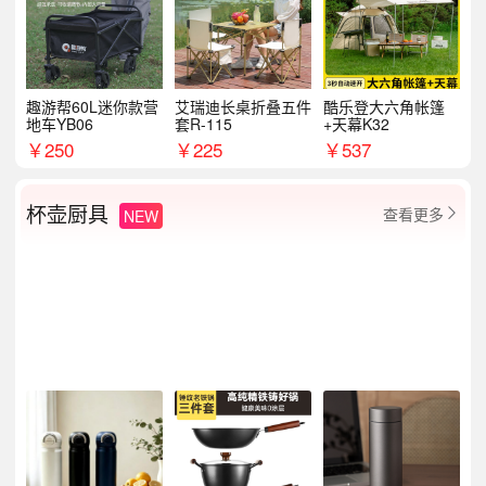
趣游帮60L迷你款营
艾瑞迪长桌折叠五件
酷乐登大六角帐篷
地车YB06
套R-115
+天幕K32
￥
250
￥
225
￥
537
杯壶厨具
查看更多
NEW
