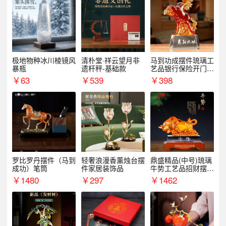
极地物种冰川棱镜风
清朴堂·祥云望月非
马到功成摆件琉璃工
暴瓶
遗杆秤-基础款
艺品银行保险开门红
周年庆典伴手礼表彰
￥
63
￥
539
￥
398
礼品
罗比罗丹摆件（马到
轻奢浪漫香薰烛台摆
鼎盛精品(中号)琉璃
成功）笔筒
件家居装饰品
牛势工艺品招财摆件
银行企业商务上市礼
￥
1480
￥
297
￥
1462
品