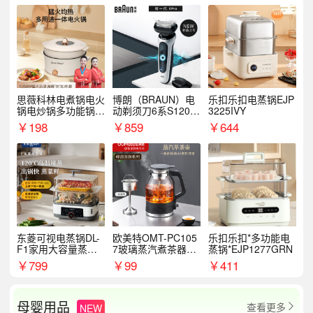
思薇科林电煮锅电火
博朗（BRAUN）电
乐扣乐扣电蒸锅EJP
锅电炒锅多功能锅电
动剃须刀6系S1200
3225IVY
热锅泡面小电锅
S
￥
198
￥
859
￥
644
东菱可视电蒸锅DL-
欧美特OMT-PC105
乐扣乐扣*多功能电
F1家用大容量蒸炖
7玻璃蒸汽煮茶器黑
蒸锅*EJP1277GRN
锅
茶泡茶具茶壶花茶壶
￥
799
￥
99
￥
411
母婴用品
查看更多
NEW
