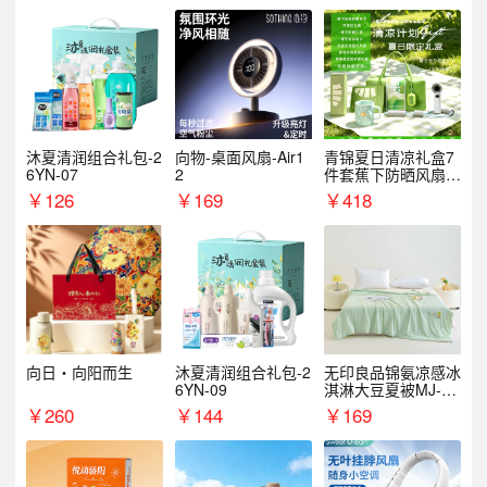
沐夏清润组合礼包-2
向物-桌面风扇-Air1
青锦夏日清凉礼盒7
6YN-07
2
件套蕉下防晒风扇员
工福利端午伴手礼企
￥
126
￥
169
￥
418
业定制
向日・向阳而生
沐夏清润组合礼包-2
无印良品锦氨凉感冰
6YN-09
淇淋大豆夏被MJ-B2
025-0193
￥
260
￥
144
￥
169