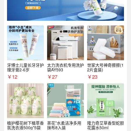
牙博士儿童长牙牙护
太力洗衣机专用洗护
世家大号神奇擦擦(1
理牙膏2-6岁
袋AY593
2片盒装)
￥
12
￥
27
￥
23
植护樱花树下植萃香
茶花*水柔洁净多用
隆力奇艾草香型蛇胆
氛洗衣液500g*5袋
抹布8入装
花露水50ml