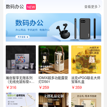
数码办公
查看更多
NEW

瀚岳智享无限系列
IDMIX超多功能露营
派克xPGG联名大师
（无线充鼠标垫+飞
灯DS01
宝珠礼盒
利浦音响+乐扣咖啡
￥
316
￥
259
￥
359
杯）