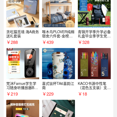
贪吃猫觅境·海A商务
啄木鸟PLOVER纯棉
青锦开学季升学必备
送礼套装
宿舍六件套-金榜题
礼盒毕业季学生党户
名
外出行备考装备礼品
￥
288
￥
439
￥
328
梵沐Famue学生学
喜式钛杯TA6喜韵江
KACO书源中性笔
习随身听播放器BL1
南
（混色五支装）支持
5（64G）
logo定制
￥
219
￥
229
￥
18