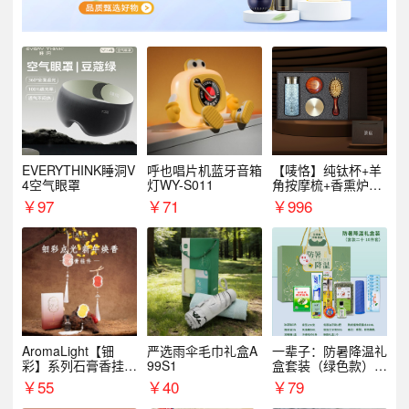
EVERYTHINK睡洞V
呼也唱片机蓝牙音箱
【唛恪】纯钛杯+羊
4空气眼罩
灯WY-S011
角按摩梳+香熏炉
+气垫梳
￥
97
￥
71
￥
996
AromaLight【钿
严选雨伞毛巾礼盒A
一辈子：防暑降温礼
彩】系列石膏香挂
99S1
盒套装（绿色款）支
（代发香味随机）
持自由搭配
￥
55
￥
40
￥
79