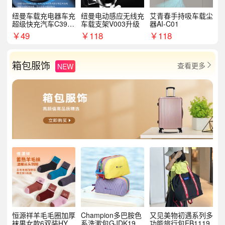
纽曼车载充电器车充
纽曼电动感应无线充
艾青春手持吸车载尘
超级快充汽车C39提
车载支架V003升级
器AI-C01
手拉环
￥
49
￥
118
￥
118
箱包服饰
查看更多
NEW

恒源祥羊毛毛圈加厚
Champion多巴胺色
又见美物初遇系列多
袜男女款6双装HYX
系洗漱包GJDK19R
功能旅行包EB1119