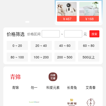
￥467
￥168
价格筛选
价格区间
~
元
搜索
0 ~ 20
20 ~ 40
40 ~ 60
60 ~ 80
80 ~ 100
100 ~ 200
200 ~ 500
500以上
明
青锦
勿一
科爱元素
长青兔
艾青春