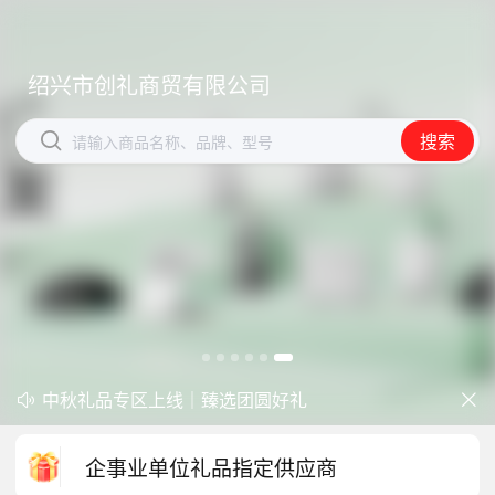
绍兴市创礼商贸有限公司
绍兴市创礼商贸有限公司


搜索
搜索
请输入商品名称、品牌、型号
请输入商品名称、品牌、型号
开学季礼品专区现已正式上线！
中秋礼品专区上线｜臻选团圆好礼


防暑降温一站式配齐，企业福利更省心
企事业单位礼品指定供应商