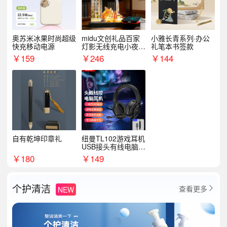
奥苏米冰果时尚超级
midu文创礼品百家
小雅长青系列·办公
快充移动电源
灯影无线充电小夜灯
礼笔本书签款
纪念礼品定制
￥
159
￥
246
￥
144
自有乾坤印章礼
纽曼TL102游戏耳机
USB接头有线电脑耳
机耳麦
￥
180
￥
149
个护清洁
查看更多
NEW
