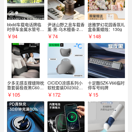
bbdd车载电话牌临
尹谜山野之息车载香
途雅梦幻花园香氛礼
时停车金属水管号码
薰-黑-乌木檀香-200
盒香薰蜡烛：130g
牌可隐藏创意趣味
g
￥
94
￥
74
￥
148
夕多无感支撑缝隙枕
CICIDO凉感系列小
十足酷SZK-V66临时
靠套装极夜黑C6003
软枕套装D023021+
停车号码牌
+C6004
D033031
￥
105
￥
172
￥
15