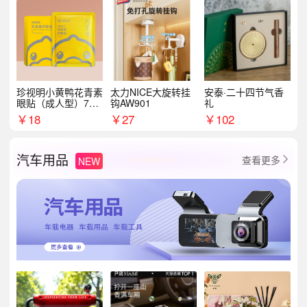
珍视明小黄鸭花青素
太力NICE大旋转挂
安泰·二十四节气香
眼贴（成人型）7对/
钩AW901
礼
盒
￥
18
￥
27
￥
102
汽车用品
查看更多
NEW
