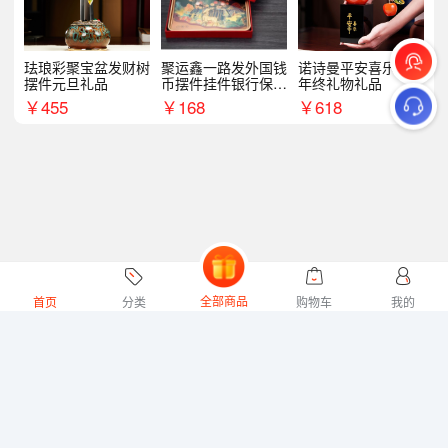
珐琅彩聚宝盆发财树
聚运鑫一路发外国钱
诺诗曼平安喜乐摆件
摆件元旦礼品
币摆件挂件银行保险
年终礼物礼品
商务礼
￥
455
￥
168
￥
618
全部商品
首页
分类
购物车
我的
微礼网技术支持