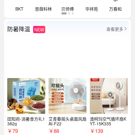
祥
BKT
思薇科林
贝师傅
华祥苑
万春和
防暑降温
查看更多
NEW

田知府-消暑食方礼1
艾青春摇头桌面风扇
澳柯玛空气循环扇K
382g
AI-F22
YT-15K335
￥
79
￥
88
￥
139