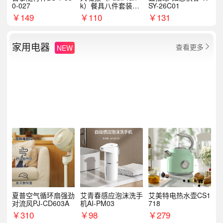
0-027
k）餐具八件套装HC
SY-26C01
T6007
￥
149
￥
110
￥
131
家用电器
查看更多
NEW

夏普空气循环扇强劲
艾青春感应泡沫洗手
艾美特电热水壶CS1
对流风PJ-CD603A
机AI-PM03
718
￥
310
￥
98
￥
279