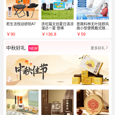
若生活悦动骄阳A7
贪吃猫文创夏日清凉
思薇科林无叶挂脖风
溜达一夏·登峰
扇小型便携戴式随身
挂脖子降温神器
￥
90
￥
136.8
￥
59
中秋好礼
更多好礼
NEW
