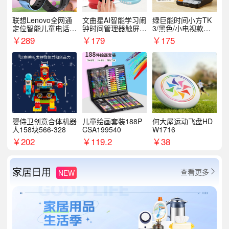
联想Lenovo全网通
文曲星AI智能学习闹
绿巨能时间小方TK
定位智能儿童电话手
钟时间管理器触屏N
3/黑色/小电视款【T
表A1
1pro
K3】
￥
289
￥
179
￥
175
婴侍卫创意合体机器
儿童绘画套装188P
何大屋运动飞盘HD
人158块566-328
CSA199540
W1716
￥
202
￥
119.2
￥
38
家居日用
查看更多
NEW
