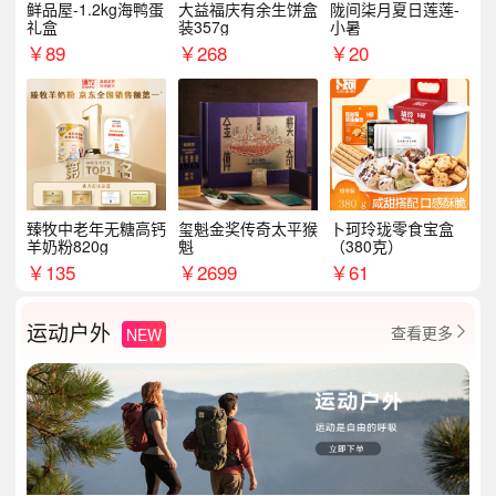
鲜品屋-1.2kg海鸭蛋
大益福庆有余生饼盒
陇间柒月夏日莲莲-
礼盒
装357g
小暑
￥
89
￥
268
￥
20
臻牧中老年无糖高钙
玺魁金奖传奇太平猴
卜珂玲珑零食宝盒
羊奶粉820g
魁
（380克）
￥
135
￥
2699
￥
61
运动户外
查看更多
NEW
