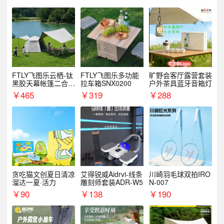
FTLY飞图乐云栖-钛
FTLY飞图乐多功能
旷野会客厅露营套装
黑胶天幕帐篷二合一
拉车箱SNX0200
户外茶具蓝牙音箱灯
TMTZ0201
￥
465
￥
319
￥
288
贪吃猫文创夏日清凉
艾得锐威Aidrvi-线条
川崎羽毛球双拍IRO
溜达一夏·活力
雕刻师套装ADR-W5
N-007
￥
90
￥
138
￥
190