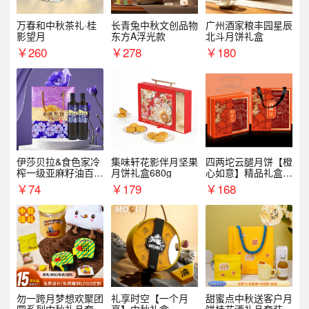
万春和中秋茶礼·桂
长青兔中秋文创品物
广州酒家粮丰园星辰
影望月
东方A浮光款
北斗月饼礼盒
￥
260
￥
278
￥
180
伊莎贝拉&食色家冷
集味轩花影伴月坚果
四两坨云腿月饼【橙
榨一级亚麻籽油百紫
月饼礼盒680g
心如意】精品礼盒4
千红500ml*2礼盒
50g/盒
￥
74
￥
179
￥
168
勿一跨月梦想欢聚团
礼享时空【一个月
甜蜜点中秋送客户月