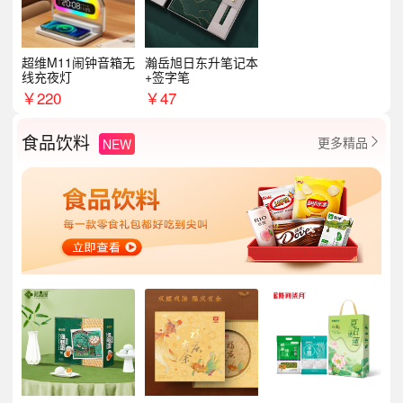
超维M11闹钟音箱无
瀚岳旭日东升笔记本
线充夜灯
+签字笔
￥
220
￥
47
食品饮料
更多精品
NEW
