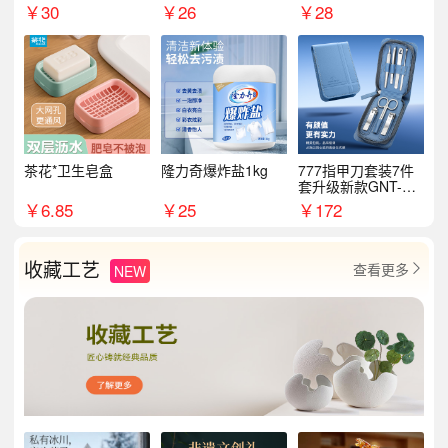
￥
30
￥
26
￥
28
茶花*卫生皂盒
隆力奇爆炸盐1kg
777指甲刀套装7件
套升级新款GNT-PM
072
￥
6.85
￥
25
￥
172
收藏工艺
查看更多
NEW
