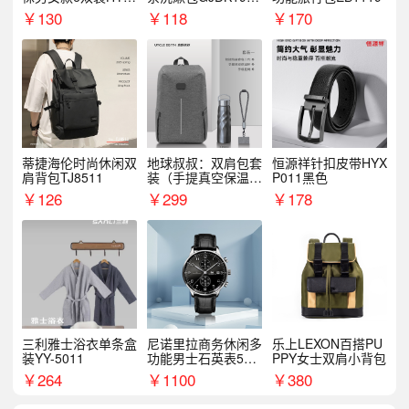
068WZ
1
￥
130
￥
118
￥
170
蒂捷海伦时尚休闲双
地球叔叔：双肩包套
恒源祥针扣皮带HYX
肩背包TJ8511
装（手提真空保温杯
P011黑色
+手机挂绳）
￥
126
￥
299
￥
178
三利雅士浴衣单条盒
尼诺里拉商务休闲多
乐上LEXON百搭PU
装YY-5011
功能男士石英表510
PPY女士双肩小背包
05
￥
264
￥
1100
￥
380