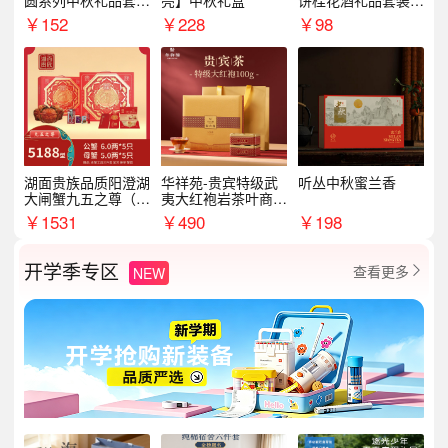
圆系列中秋礼品套装
亮】中秋礼盒
饼桂花酒礼品套装D
企业送客户商务伴手
AL1377
￥
152
￥
228
￥
98
礼
湖面贵族品质阳澄湖
华祥苑-贵宾特级武
听丛中秋蜜兰香
大闸蟹九五之尊（卡
夷大红袍岩茶叶商务
券）5188型
礼盒中秋节送长辈1
￥
1531
￥
490
￥
198
00g
开学季专区
查看更多
NEW
