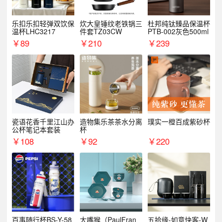
乐扣乐扣轻弹双饮保
炊大皇锤纹老铁锅三
杜邦纯钛臻品保温杯
温杯LHC3217
件套TZ03CW
PTB-002灰色500ml
￥
89
￥
210
￥
239
瓷语花香千里江山办
造物集乐茶茶水分离
璞实一橙百成紫砂杯
公杯笔记本套装
杯
￥
108
￥
92
￥
220
百事随行杯BS-Y-58
大嘴猴（PaulFran
五拾缘-如意快客-W