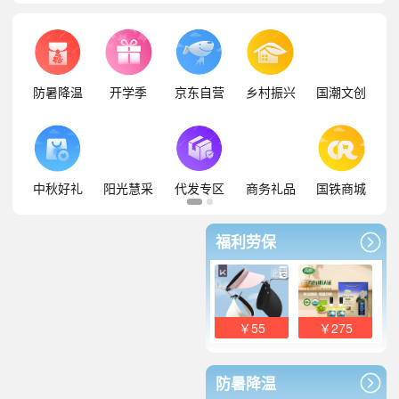
防暑降温
开学季
京东自营
乡村振兴
国潮文创
中秋好礼
阳光慧采
代发专区
商务礼品
国铁商城
福利劳保
￥55
￥275
防暑降温