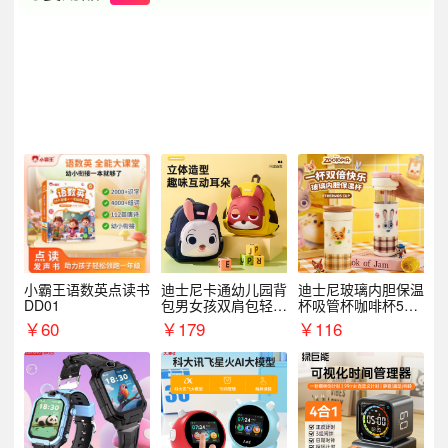
小霸王语数英点读书
迪士尼卡通幼儿园背
迪士尼玻璃内胆保温
DD01
包男女孩双肩包轻便
杯吸管杯咖啡杯530
可爱小背包B20107
MLH15135
￥
60
￥
179
￥
116