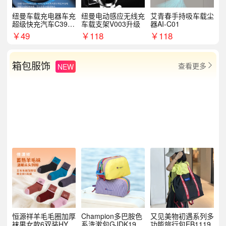
纽曼车载充电器车充
纽曼电动感应无线充
艾青春手持吸车载尘
超级快充汽车C39提
车载支架V003升级
器AI-C01
手拉环
￥
49
￥
118
￥
118
箱包服饰
查看更多
NEW

恒源祥羊毛毛圈加厚
Champion多巴胺色
又见美物初遇系列多
袜男女款6双装HYX
系洗漱包GJDK19R
功能旅行包EB1119