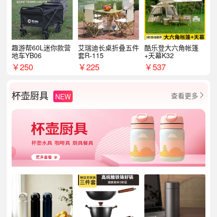
趣游帮60L迷你款营
艾瑞迪长桌折叠五件
酷乐登大六角帐篷
地车YB06
套R-115
+天幕K32
￥
250
￥
225
￥
537
杯壶厨具
查看更多
NEW
