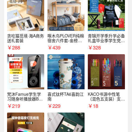
贪吃猫觅境·海A商务
啄木鸟PLOVER纯棉
青锦开学季升学必备
送礼套装
宿舍六件套-金榜题
礼盒毕业季学生党户
名
外出行备考装备礼品
￥
288
￥
439
￥
328
梵沐Famue学生学
喜式钛杯TA6喜韵江
KACO书源中性笔
习随身听播放器BL1
南
（混色五支装）支持
5（64G）
logo定制
￥
219
￥
229
￥
18