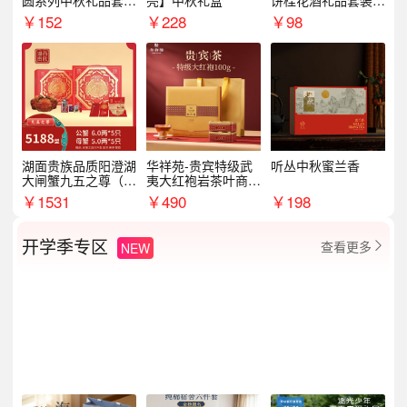
圆系列中秋礼品套装
亮】中秋礼盒
饼桂花酒礼品套装D
企业送客户商务伴手
AL1377
￥
152
￥
228
￥
98
礼
湖面贵族品质阳澄湖
华祥苑-贵宾特级武
听丛中秋蜜兰香
大闸蟹九五之尊（卡
夷大红袍岩茶叶商务
券）5188型
礼盒中秋节送长辈1
￥
1531
￥
490
￥
198
00g
开学季专区
查看更多
NEW
