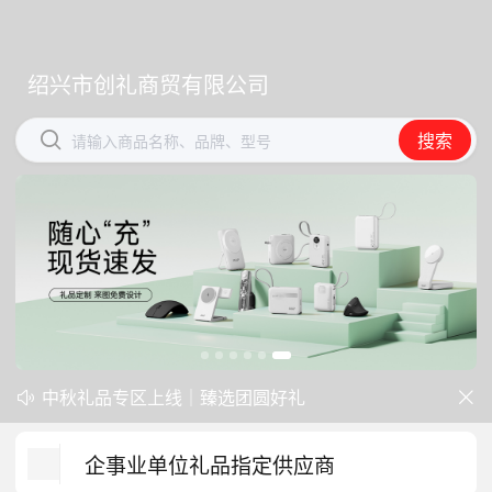
绍兴市创礼商贸有限公司
绍兴市创礼商贸有限公司


搜索
搜索
请输入商品名称、品牌、型号
请输入商品名称、品牌、型号
开学季礼品专区现已正式上线！
中秋礼品专区上线｜臻选团圆好礼


防暑降温一站式配齐，企业福利更省心
企事业单位礼品指定供应商