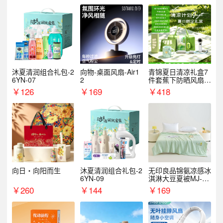
沐夏清润组合礼包-2
向物-桌面风扇-Air1
青锦夏日清凉礼盒7
6YN-07
2
件套蕉下防晒风扇员
工福利端午伴手礼企
￥
126
￥
169
￥
418
业定制
向日・向阳而生
沐夏清润组合礼包-2
无印良品锦氨凉感冰
6YN-09
淇淋大豆夏被MJ-B2
025-0193
￥
260
￥
144
￥
169