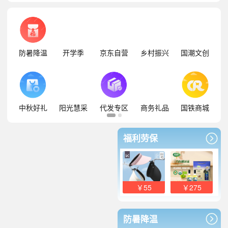
防暑降温
开学季
京东自营
乡村振兴
国潮文创
中秋好礼
阳光慧采
代发专区
商务礼品
国铁商城
福利劳保
￥55
￥275
防暑降温