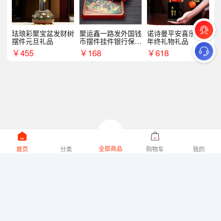
珐琅彩聚宝盆发财树
聚运鑫一路发外国钱
诺诗曼平安喜乐摆件
摆件元旦礼品
币摆件挂件银行保险
年终礼物礼品
商务礼
￥
455
￥
168
￥
618
全部商品
首页
分类
购物车
我的
微礼网技术支持