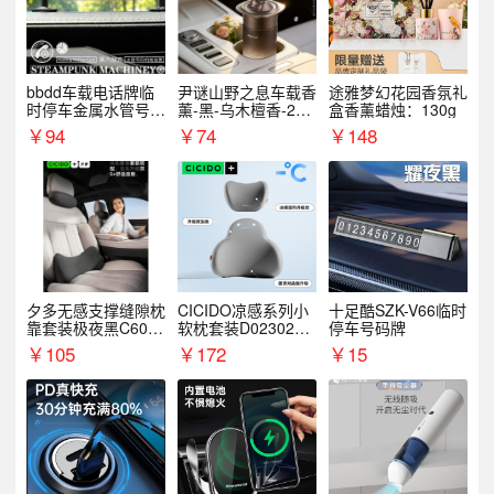
bbdd车载电话牌临
尹谜山野之息车载香
途雅梦幻花园香氛礼
时停车金属水管号码
薰-黑-乌木檀香-200
盒香薰蜡烛：130g
牌可隐藏创意趣味
g
￥
94
￥
74
￥
148
夕多无感支撑缝隙枕
CICIDO凉感系列小
十足酷SZK-V66临时
靠套装极夜黑C6003
软枕套装D023021+
停车号码牌
+C6004
D033031
￥
105
￥
172
￥
15