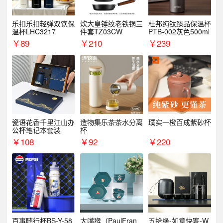
乐扣乐扣轻弹双饮保
炊大皇锤纹老铁锅三
杜邦纯钛臻品保温杯
温杯LHC3217
件套TZ03CW
PTB-002灰色500ml
￥
89
￥
210
￥
239
瓷语花香千里江山办
造物集乐茶茶水分离
璞实一橙百成紫砂杯
公杯笔记本套装
杯
￥
108
￥
92
￥
220
百事随行杯BS-Y-58
大嘴猴（PaulFran
五拾缘-如意快客-W