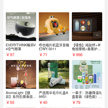
EVERYTHINK睡洞V
呼也唱片机蓝牙音箱
【唛恪】纯钛杯+羊
4空气眼罩
灯WY-S011
角按摩梳+香熏炉
+气垫梳
￥
97
￥
71
￥
996
AromaLight【钿
严选雨伞毛巾礼盒A
一辈子：防暑降温礼
彩】系列石膏香挂
99S1
盒套装（绿色款）支
（代发香味随机）
持自由搭配
￥
55
￥
40
￥
79