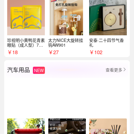
珍视明小黄鸭花青素
太力NICE大旋转挂
安泰·二十四节气香
眼贴（成人型）7对/
钩AW901
礼
盒
￥
18
￥
27
￥
102
汽车用品
查看更多
NEW
