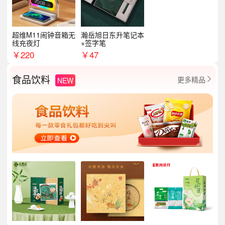
超维M11闹钟音箱无
瀚岳旭日东升笔记本
线充夜灯
+签字笔
￥
220
￥
47
食品饮料
更多精品
NEW
