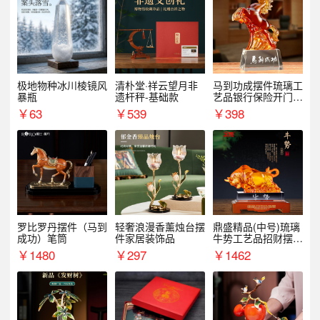
极地物种冰川棱镜风
清朴堂·祥云望月非
马到功成摆件琉璃工
暴瓶
遗杆秤-基础款
艺品银行保险开门红
周年庆典伴手礼表彰
￥
63
￥
539
￥
398
礼品
罗比罗丹摆件（马到
轻奢浪漫香薰烛台摆
鼎盛精品(中号)琉璃
成功）笔筒
件家居装饰品
牛势工艺品招财摆件
银行企业商务上市礼
￥
1480
￥
297
￥
1462
品