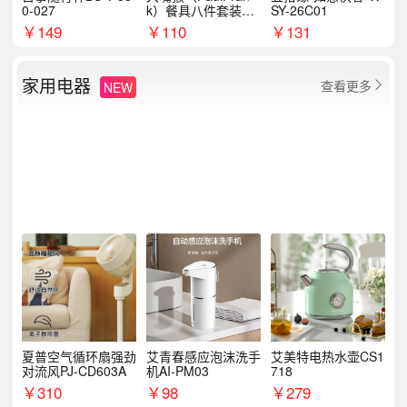
0-027
k）餐具八件套装HC
SY-26C01
T6007
￥
149
￥
110
￥
131
家用电器
查看更多
NEW

夏普空气循环扇强劲
艾青春感应泡沫洗手
艾美特电热水壶CS1
对流风PJ-CD603A
机AI-PM03
718
￥
310
￥
98
￥
279