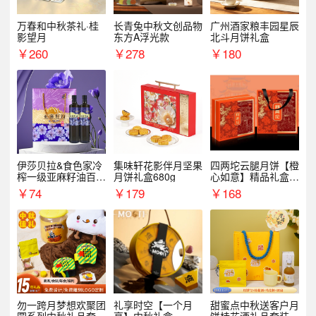
万春和中秋茶礼·桂
长青兔中秋文创品物
广州酒家粮丰园星辰
影望月
东方A浮光款
北斗月饼礼盒
￥
260
￥
278
￥
180
伊莎贝拉&食色家冷
集味轩花影伴月坚果
四两坨云腿月饼【橙
榨一级亚麻籽油百紫
月饼礼盒680g
心如意】精品礼盒4
千红500ml*2礼盒
50g/盒
￥
74
￥
179
￥
168
勿一跨月梦想欢聚团
礼享时空【一个月
甜蜜点中秋送客户月