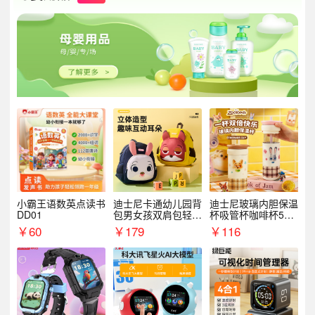
小霸王语数英点读书
迪士尼卡通幼儿园背
迪士尼玻璃内胆保温
DD01
包男女孩双肩包轻便
杯吸管杯咖啡杯530
可爱小背包B20107
MLH15135
￥
60
￥
179
￥
116