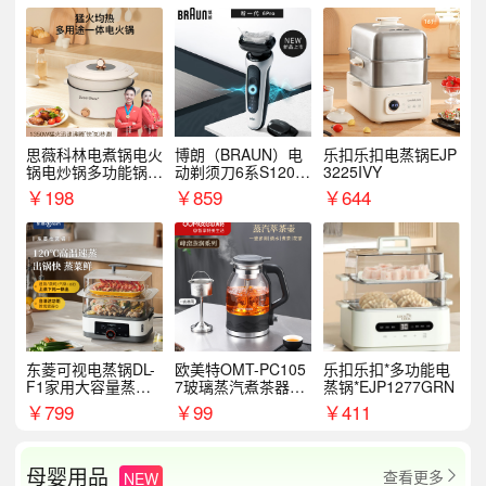
思薇科林电煮锅电火
博朗（BRAUN）电
乐扣乐扣电蒸锅EJP
锅电炒锅多功能锅电
动剃须刀6系S1200
3225IVY
热锅泡面小电锅
S
￥
198
￥
859
￥
644
东菱可视电蒸锅DL-
欧美特OMT-PC105
乐扣乐扣*多功能电
F1家用大容量蒸炖
7玻璃蒸汽煮茶器黑
蒸锅*EJP1277GRN
锅
茶泡茶具茶壶花茶壶
￥
799
￥
99
￥
411
母婴用品
查看更多
NEW
