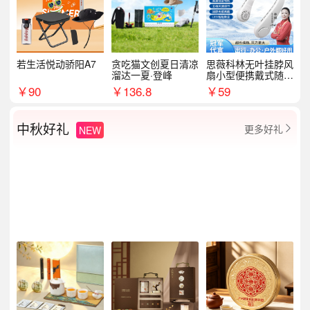
若生活悦动骄阳A7
贪吃猫文创夏日清凉
思薇科林无叶挂脖风
溜达一夏·登峰
扇小型便携戴式随身
挂脖子降温神器
￥
90
￥
136.8
￥
59
中秋好礼
更多好礼
NEW
