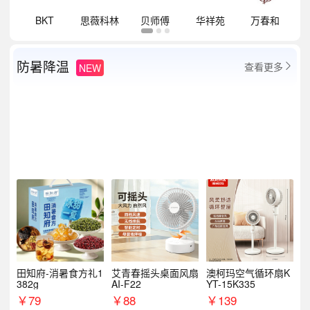
祥
BKT
思薇科林
贝师傅
华祥苑
万春和
防暑降温
查看更多
NEW

田知府-消暑食方礼1
艾青春摇头桌面风扇
澳柯玛空气循环扇K
382g
AI-F22
YT-15K335
￥
79
￥
88
￥
139