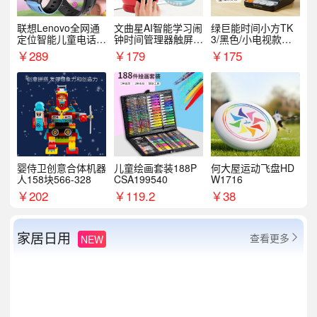
联想Lenovo全网通
文曲星AI智能学习闹
绿巨能时间小方TK
定位智能儿童电话手
钟时间管理器触屏N
3/黑色/小电视款【T
表A1
1pro
K3】
￥
289
￥
179
￥
175
婴侍卫创意合体机器
儿童绘画套装188P
何大屋运动飞盘HD
人158块566-328
CSA199540
W1716
￥
202
￥
119.2
￥
38
家居日用
查看更多
NEW
