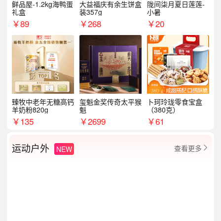
鲜品屋-1.2kg海鸭蛋
大益福庆有余生饼盒
陇间柒月夏日莲莲-
礼盒
装357g
小暑
￥
89
￥
268
￥
20
臻牧中老年无糖高钙
玺魁金奖传奇太平猴
卜珂玲珑零食宝盒
羊奶粉820g
魁
（380克）
￥
135
￥
2699
￥
61
运动户外
查看更多
NEW
