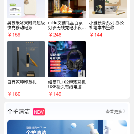
奥苏米冰果时尚超级
midu文创礼品百家
小雅长青系列·办公
快充移动电源
灯影无线充电小夜灯
礼笔本书签款
纪念礼品定制
￥
159
￥
246
￥
144
自有乾坤印章礼
纽曼TL102游戏耳机
USB接头有线电脑耳
机耳麦
￥
180
￥
149
个护清洁
查看更多
NEW
