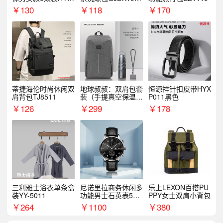
068WZ
1
￥
130
￥
118
￥
170
蒂捷海伦时尚休闲双
地球叔叔：双肩包套
恒源祥针扣皮带HYX
肩背包TJ8511
装（手提真空保温杯
P011黑色
+手机挂绳）
￥
126
￥
299
￥
178
三利雅士浴衣单条盒
尼诺里拉商务休闲多
乐上LEXON百搭PU
装YY-5011
功能男士石英表510
PPY女士双肩小背包
05
￥
264
￥
1100
￥
380