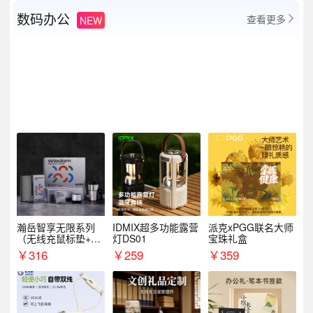
数码办公
查看更多
NEW

瀚岳智享无限系列
IDMIX超多功能露营
派克xPGG联名大师
（无线充鼠标垫+飞
灯DS01
宝珠礼盒
利浦音响+乐扣咖啡
￥
316
￥
259
￥
359
杯）