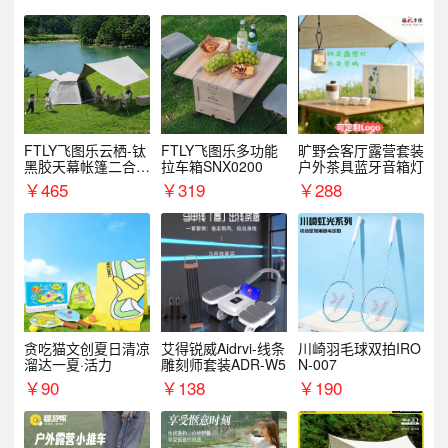
FTLY飞图乐云栖-钛
FTLY飞图乐多功能
旷野会客厅露营套装
黑胶天幕帐篷二合一
拉车箱SNX0200
户外茶具蓝牙音箱灯
TMTZ0201
￥
465
￥
319
￥
288
贪吃猫文创夏日清凉
艾得锐威Aidrvi-线条
川崎羽毛球双拍IRO
溜达一夏·活力
雕刻师套装ADR-W5
N-007
￥
90
￥
138
￥
190