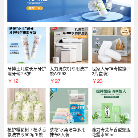
牙博士儿童长牙牙护
太力洗衣机专用洗护
世家大号神奇擦擦(1
理牙膏2-6岁
袋AY593
2片盒装)
￥
12
￥
27
￥
23
植护樱花树下植萃香
茶花*水柔洁净多用
隆力奇艾草香型蛇胆
氛洗衣液500g*5袋
抹布8入装
花露水50ml