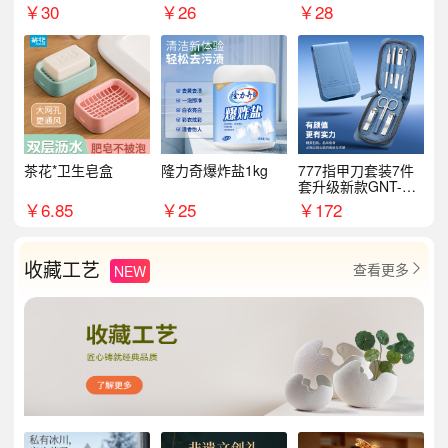
￥
30
￥
26
￥
28
茶花*卫生皂盒
隆力奇爆炸盐1kg
777指甲刀套装7件
套升级新款GNT-PM
072
￥
6.85
￥
25
￥
172
收藏工艺
查看更多
NEW
