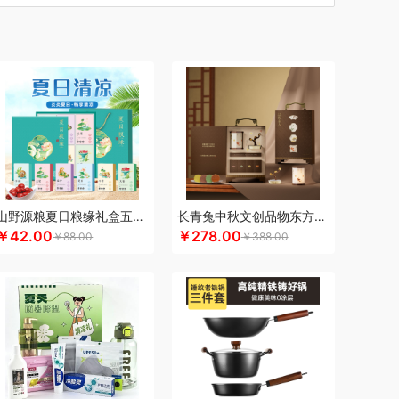
汀
车管家
厨创妈咪
超维
初方
彩虹
川崎
瓷咖什
长寿花
潮满峰
蚕花娘娘
蔡府
自然
迪士尼（数码类）
滴露
大地极物
独特艾琳
大三湘
杜邦
东客集
大荒金老农
戴可思
敦煌研究院
度华
）
凤凰
富光
飞利浦（按摩/净水类）
飞亚达
孚日家纺
菲斯宝finsybo
富佑嘉（FU+）
纷刻
氛围部落
芳恩家纺
浮士德
国济堂
桂语轩
GUGE 谷格
宫廷传奇
高原宏
固本堂
山野源粮夏日粮缘礼盒五谷杂粮组合绿豆冰糖红枣清凉粥礼包
长青兔中秋文创品物东方A浮光款
￥42.00
￥278.00
￥88.00
￥388.00
谜
皇上皇
湖面贵族
浩瀚
豪森活
海尔
皇冠
信
斛生记
黄天鹅
HARVIE&HUDSON
赫兰希
汉印
花西子
虎牌
红帕55度
猴姑
君乐宝
佳绮利
Jeko&Jeko
九阳
九号
心萌宠
几梦
疆果乐
疆果果
聚银家纺
家之礼
JBL
锦知兴
金帆
极鲜港
金世尊
坚果投影
选
咖世家costa
凯伦诗
凯亚仕