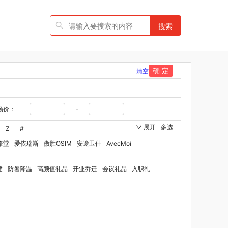
搜索
确 定
清空
-
场价：
展开
多选
Z
#
修堂
爱依瑞斯
傲胜OSIM
安途卫仕
AvecMoi
国者
艾瑞迪
艾博菲
澳莉维亚
爱沃可
建
防暑降温
高颜值礼品
开业乔迁
会议礼品
入职礼
ST
比顿
宝威玛
百丽安娜
伯纳德
贝师傅
品牌方）
班歌
拜灭士
宝堂马氏铺子
品
百草味（代理商）
贝洛可
八方礼
BRUNO
博洋家纺（代理商）
博洋宝贝
碧云泉