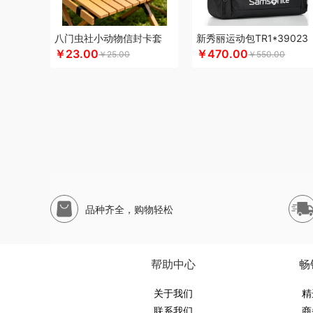
申魔
斯麦格smeg
塞外风
十足酷
松下
丝丽诺妃
思
尚烤佳
神田KANDA
闪极
睡眠博士
司崎库
思特嘉美
八门虫社小动物信封卡套
新秀丽运动包TR1*39023
素言茶坊
生活元素
素觅
圣匠鲁班
舒客
三和松石
山
￥23.00
￥470.00
￥25.00
￥550.00
十月稻田
膳魔师（杯壶类）
史努比
尚明
胜源通
十八
三只松鼠（代理商）
世大家
塞尔兰斯
塞那
圣耳
生辰
思宜莱
途柏丽TOBERLIR
汤姆逊
拓岳
泰昌
天琴
汤
童启萌
唐惠
淘艺轩
天生好果
TESIEN特斯恩
兔星星
万华茶林
韦尔伯特
完美日记
伍闰堂
味滋源（品牌方
威诗兰
唯都
沃莱
味滋源（包销款）
王大熊
温仑山（
五谷磨房
無侘居
味滋源
皖亭
无穷
威基伍德
网易有
品种齐全，购物轻松
先科
新科Shinco
蟹满堂
新生代
小甘菊
喜临门
小
昔马
鲜禾鲜
鲜飨
小罐茶
修光明建盏
香畴
希么希
西屋（风扇类）
小寻
香港小熊
西马龙
萱遇家纺
小仓
帮助中心
畅
云栖桦田
雅莉格丝
翼眠
柚家
云上布拉
姚朵朵
易路
优待
又见美物
关于我们
婴侍卫
裕道府
伊比萨
YOTTOY
伊弗
精
联系我们
商
元黍
萤石
雍双堂
伊莱克斯
亿瞬间
原初格物
姚淑先