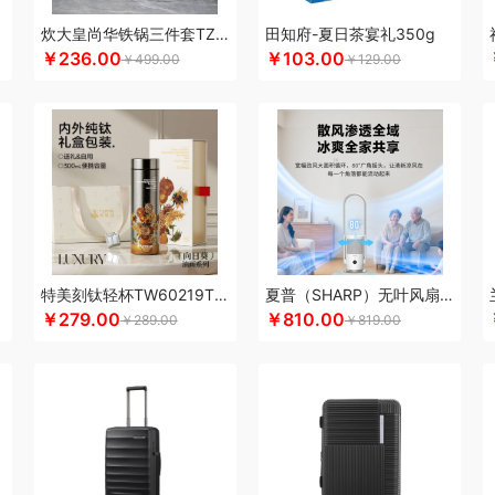
康恩贝
可美瑞特
酷博
克洛特
酷龙达
康铭
康夫
咖博士
keep
康宁
可可
炊大皇尚华铁锅三件套TZ03SH-D
田知府-夏日茶宴礼350g
￥236.00
￥103.00
佳
柯乐希
康巴赫（锅具类）
卡宴
康巴赫（餐具类）
康尔馨
凯洛诗
科普菲
￥499.00
￥129.00
乐而雅
陇间柒月(包销款)
浪莎
隆力奇
立家
朗思LANEX
罗莱 超柔床品
粒
耳
朗朗鑫空
联创
丽特斐
绿巨能
LAMPO
乐美雅（杯壶类）
理然
伦敦雾
乐
亮
来伊份
罗莱超柔床品
乐千厨
LG生活健康
乐视
邻鹿
立时olayks
乐心
家饭香
乐的
李良济
陇间柒月
六神
徕芬
澜沧古茶
联合利华
乐美雅（餐具类
VO乐蜗
乐上/LEXON
利仁
凌美
loomoo乐默
乐扣乐扣
乐班
礼颂如意
隆福
mo（杯壶）
蜜丝婷
米技
迈卡罗
摩飞电器
梦百合
民间造物
漫沃星系
睦一
立方
米妹妹
鸣盏
咪鼠
猫王收音机
唛恪
魔声
棉芽
MIDU咪依度
momo
慕
特美刻钛轻杯TW60219Ti白玫瑰向日葵杏树300ML
夏普（SHARP）无叶风扇电风扇家用净化落地扇低噪
木之礼
摩米士
觅芳境
摩礼
MOVA
美穗吉家
摩飞个护
名物
梦洁
纽曼New
￥279.00
￥810.00
￥289.00
￥819.00
 （线下款）
诺诗曼
南方寝饰
NNB
挪客
南纬三七
旎旎贝师傅
奈雪茶院
奈
&Home
欧丽薇兰
欧锐铂
paperblanks
片仔癀
PANDA熊猫
普陀山
攀高 pan
问
清风
青锦
全棉时代
庆润
浅香（包销款）
全格
雀巢
浅香
趣游帮
敲打
耀
七西
锐致
润本（套装）
润培
瑞驰SWICKY
荣事达小电（包销款）
润心
柔刻
荣事达（品牌方）
睿嫣
荣事达
容思格
荣诚
润本
睿嫣润膏
认养一头