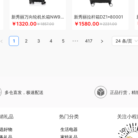
珀莱
山萃
狮峰
蔬果园
双立人
SWISS MILITARY
圣伦西尼
顺鑫鑫源
帅康
斯凯奇SKECHERS
韶音
思响
生活演异
SHERIDAN喜来登
三头鹰
苏菲
苏
新秀丽万向轮机长箱NW9*25001
新秀丽拉杆箱DZ1*80001
水SANSUI
SKG
SWEGEAR+（斯维格尔）
穗格氏
赛文兔
首佩
尚陵
十月初
￥1320.00
￥1580.00
￥1857.00
￥2231.00
子作
石头
晒瑞
思薇科林
三胖蛋
宋朝
赛黄金
斯阁睿
舒蕾（定制款）
施
钢
世家
山野源粮
世净
索哈曼
诗丹柔
随享星巴克
思钢
苏泊尔（杯壶）
s
1
2
3
4
5
417
24 条/页
•••
臣倍健
甜蜜点
TCL
Tower
TKK
贪吃猫
天蕴
特美刻
太力
T.J.HARREN
途加
途马
T9
途雅
她妍社
途帮
UOMI
usmile笑容加
UOOPINS
VANO
）
维米仕
文曲星
五拾缘
万格
唯我
无印良品
万益蓝
万仟堂
万象
温仑山VE
电器类）
威露士
微果
W&P
文石
维科
王者荣耀
WayourCare
万春和
无
道
WENGER/威戈
勿一
新宝SAMPO
夏普
夕多
喜式
小度
小黄人
小天才
多仓直发，极速配送
正品行货，精
狗（包销款）
西莱森
夏普SHARP
星巴克
小胖爪
小画仙
雪糕大师
先锋
小天
小霸王
西屋（小家电）
星巴克（杯壶/包袋）
新秀丽
小熊（Bear）
小白熊
玺
熊
形象派
心缘堂
新鲜生活
鲜记
新宝堂
西屋（个护类）
向物
鲜品屋
希
销礼品
热门分类
关注小程
达
燕之坊
牙博士
雅诗兰黛
云鲸
伊莎贝拉
昀品堂
云上好食光
秞夏
鱼玥
勒
选好物
元朗荣华
友望
雅鹿
优竹世家
生活电器
右心
一辈子
尹谜
俞兆林
艺色
音颜
怡
务礼品
家纺礼品
英红（包销款）
佑美
渝情渝礼
壹礼物
姚生记
雅琅晶
驿客
银小燕
雅觅