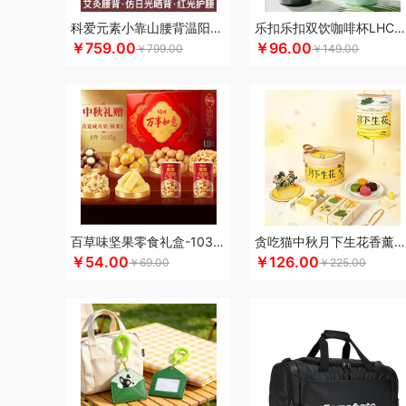
科朴优品KUUP
科爱元素
酷骑
科侬丹
酷乐登
Kappa
科爱元素小靠山腰背温阳仪CI194A
乐扣乐扣双饮咖啡杯LHC4104
￥759.00
￥96.00
酷客者
酷彩
KEPO
嗑西西
卡蛙
科沃斯
可益康
康
￥799.00
￥149.00
可口可乐Coca Cola
科迈升
兰士顿
LUING BOX
连邦
罗莱 超柔床品
乐事
恋上鸭
联想
朗赫
旅文行艺
丽
乐扣乐扣（小家电）
莱克
洛得兰德
乐亨
雷允上
蓝月
蜡笔小新
利格
LK
乐扣乐扣（家居/小家电）
罗蒙
邻
罗比罗丹
领臣
立白（包销款）
泸溪河桃酥
龙虎
LO
咪然
美仕达
MiKACARD
美菱
马克西姆
牧高笛
mo
米狗（MEEEGOU）
墨小客
美的 Midea
马克图布
美
百草味坚果零食礼盒-1035g（万事如意）
贪吃猫中秋月下生花香薰套装
莫德兰卡
芈瓷
觅菓
磨客
美能格Maxco
玛丽亚·古琦
￥54.00
￥126.00
￥69.00
￥225.00
纽曼Newsmy
纽曼Newmine（线上款）
纽曼Newmine
OUMETE欧美特
欧典梦娜
欧美达
欧克士/OKSJ
Only
PGG
派克
皮尔卡丹（皮具类）
璞实茶器
泉尔思
千
奇强
杞果小圣
清朴堂
启航雅居
沏一杯茶
千岛源
乾
荣事达厨具（包销款）
ROBAM老板
ROCK洛克
若生活