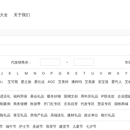
大全
关于我们
-
代发销售价：
市
J
K
L
M
N
O
P
Q
R
S
T
U
V
W
X
Y
A）
艾可熊
爱之旅
爱仕达
AOC
艾美特
澳柯玛
艾美家
安宝笛
爱竹人
艾
华
艾得锐威
Amos亚摩斯
Alluflon阿路弗仑
爱国者（移动电源）
爱润丝婷
爱
进店礼
福利劳保
展会礼品
暖冬好物
国潮文创
周年庆礼品
IP联名款
企业团
奥利贝拉
奥朴兰诗
奥克斯
安迪芒果
艾美特（代理商）
艾姆德
白猫
勃曼
BT
制案例
商务馈赠
秋游季
开门红专区
京东自营
代发专区
慧采专区
国铁商城
八马（包销款）
博牌
博朗
暴雪
不汲不迫
倍轻松
巴米樂
百草味
博洋家纺（
险礼品
珠宝礼品
房地产礼品
高端送礼
建材礼品
政企单位
银行礼品
豹牌（电器）
白大师
奔腾
Bernard Shaw 萧伯纳
博堡
保宁
北欧沃朗
白上寻
玻礼多蜜
八门虫社
北鼎
BKT
贝蒂斯
半亩川
百事食品
拜尔
bdo
保罗彼得
节
端午节
护士节
圣诞节
母亲节
建党节
儿童节
七夕节