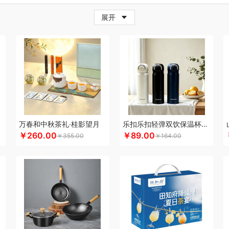
牛
超人
茶的想象
採光
炊大皇
柴火大院
藏兮
春枝漫野
橙心果匠
茶花
茶
展开
小家电）
传应
瓷语花香
茶马世家
聪鲸
川美臣
承夏文化
陈克明
CIMI西麦
（个护类）
错山
大迈
多样屋TAYOHYA
丁小宴
DGI
都乐Dole
大嘴猴
多采
珥
得力
稻梁菽
吨吨
大嘴猴（杯壶厨具雨伞
德菲摩尔
哆啦A梦
东菱
东方沁
尼（儿童类）
德亚
黛悦
大益茶
大希地
东悦
朵彩
德芙
Debo德铂
东小燕
漫步者
ELLE
engue恩谷
EILEi
folli follie
福礼掌柜
芬神
凡士林
富光（专供款
梵沐
富昌（定制款）
法国啄木鸟
福临门
非一FETANA
富安娜
方家铺子
包销款1）
飞科
飞图乐
飞利浦新安怡
菲驰
富安娜（包销款）
福东海
斧头牌
化
共禾京品
Glasslock
姑苏渔歌
观墨
果兹
格兰大地
冠军
格沫
宫廷匠心
万春和中秋茶礼·桂影望月
乐扣乐扣轻弹双饮保温杯LHC3217
￥260.00
￥89.00
￥355.00
￥164.00
帮子熏鸡
固特异
歌力思
古菲斯
护舒宝
呼也
瀚岳文化
HOYO厚祐
海蓝之
帝
HOLOHOLO
华美
花点时间
火象
何大屋
宏太
华祥苑
好视力
幻响
海
）
恒源祥（箱包）
和正
好丽友
贺瑞
海尔Haier
斛生元
花花公子
胡姬花
海中御宴
宏石家纺
海天（调味品）
皇家粮仓
I&W
瑾明礼
洁玉
景福莱
江中
）
江中食疗
君华仕
锦礼
洁丽雅（代理商）
久久丫
佳沃
几素
极地物种
匠
聚康缘
金丝莉
京润堂
集味轩
靖滋莲
洁丽雅
吉米
锦华
金龙鱼（代理商）
理商）
金镶玉
极时代
洁柔
嘉禾月
聚运鑫
金满席
京荟堂
今粮道
京意之