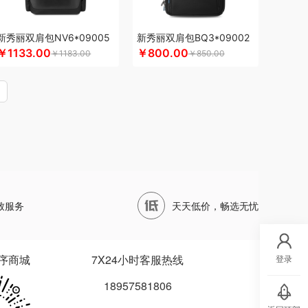
四两坨
声阔
四喜悠品
苏泊尔（代理商）
山本
泊尔
三利
蔬果园（代理商）
丝语棠
十二夏天
新秀丽双肩包NV6*09005
新秀丽双肩包BQ3*09002
五
诗裴丝
膳佳
睡洞
十朝创生
山生悦
￥1133.00
￥800.00
￥1183.00
￥850.00
耐德
索爱（个护类）
三只松鼠
o.home
圣德保罗
膳魔师（小家电）
水星家纺
听丛
田蜜日记
泰摩
田知府
唐励
泰梦
W范洛
VVC
五芳斋
威立世
丸美
外交官
LOSAN
尾桥下窑
沃隆
唯宝
万事利
沃品
印良品（代理商）
五丰黎红
王小卤
物生物
西屋（运动户外）
西屋（冰洗类）
小茶MINIT
致服务
天天低价，畅选无忧
鹅
星龙港
象力
辛和园
信科
香度
汐屹
魁
锡品源
杏花楼
心相印
蓄光
象印
西屋
诺
徐福记
易威斯堡
优品尚竹
易铂
悦湘湖
序商城
7X24小时客服热线
登录
悠米UURMI
有色
圆创
优酷投影
悠拓者
18957581806
乐雅
优铂
燕遇东方
怡莲
伊兰
遥里逊
元朗
宜合道
野小兽
亦佰味
禹鸿物予
悦滋木