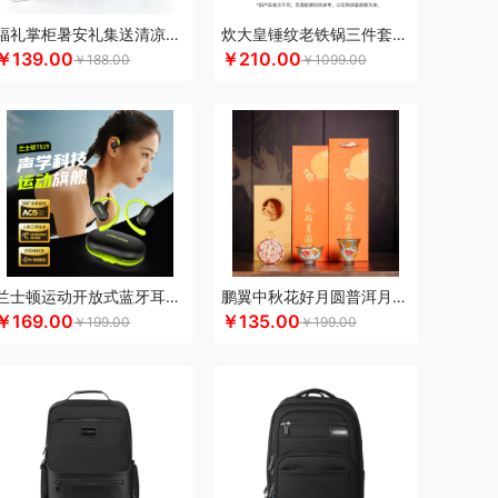
满分
康巴赫（包销款）
卡拉羊
凯诗捷
福礼掌柜暑安礼集送清凉礼盒
炊大皇锤纹老铁锅三件套TZ03CW
￥139.00
￥210.00
K.S.
kaco
克莉娜
科洛
卡屋
￥188.00
￥1099.00
上皇
礼享时空
路悠悠
郎氏达
陆宝
扣乐扣（箱包杯壶）
洛克星球
立白
绿鼻子
乐厨贺鲤
龙的
乐养优品
绿帝
龙尖斛
）
罗莱
罗尔仕
岭味
礼卡通福
骆驼
罗技
源
粮佰年
米贝丽
猫和老鼠
梦洁家纺
摩动
MEPRA
MUZILI
Mamoru
思苏菲娜
美荻斯
秒秒测
慕思
萌感觉
兰士顿运动开放式蓝牙耳机TS19
鹏翼中秋花好月圆普洱月饼三件商务套装带中秋贺卡证书
mine
逆夏
尼诺里拉
奈雪的茶
南方黑芝麻
￥169.00
￥135.00
￥199.00
￥199.00
斯派索
内野UCHINO
偶点OIDIRE
OOU
欧乐B
gaO
鹏程
盼盼
普沃达
品存
鹏翼
品胜
熊
七匹狼
秦唐宋
洽洽
杞里香
全锦
千禾
如水
锐珀尔
瑞幸咖啡
锐思RECCI
牛
润本（套装类）
蕊丝坊
顺然
实丰文化