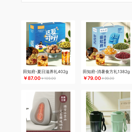
博莱克
博洋家居
倍瑞傲
北斗
倍思
巴天驽
BULL公
CMSH草莓生活
茶艺师
财滚滚
长青兔
厨邦
创维（
晨光
创维（手表类）
Cmierf Kuect （中国CKIR）
创维
德博莱
德力西
达令河谷
得一茶
地球叔叔
德则
德玛
杜邦（餐具类）
德世朗(DESLON)
邓禄普
度佰特
迪士
迪士尼（家纺类）
尔木萄
EPOT（东方韵）
EDIFIER
方然陶瓷
费雪
夫人燕窝
飞利浦（个护类）
富昌
纺王
飞利浦（厨电类）
飞利浦
飞利浦（音频类）
富安娜（
干饭饱饱熊
官栈
广州酒家（包销款）
个杯堂
故宫文
田知府-夏日滋养礼402g
田知府-消暑食方礼1382g
￥87.00
￥79.00
￥109.00
￥99.00
格米（包销款）
广州酒家
高洁丝
桂格
公爵
宫粮
沟
HYUNDAI（电器类）
HYUNDAI（数码类）
汉美驰
华
黄金果农
海氏
韩国777
恒源祥
哈尔斯
海尔（按摩类
海天（食用油）
虹薇
环球港
徽羚羊
汇可心
花卉诗
践程JeoyCosy
洁玉（定制款）
佳奥
金龙鱼（包销款
JEEP
洁丽雅（包销款）
嘉唯JAHVERY
津乔
佳帮手
嘉庆斋
吉潮瑞鲜
金号
鲸选码头
金六福吉祥
九阳（代